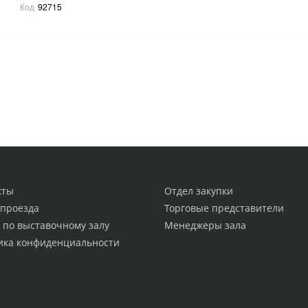
Код
92715
кты
Отдел закупки
 проезда
Торговые представители
 по выставочному залу
Менеджеры зала
ика конфиденциальности