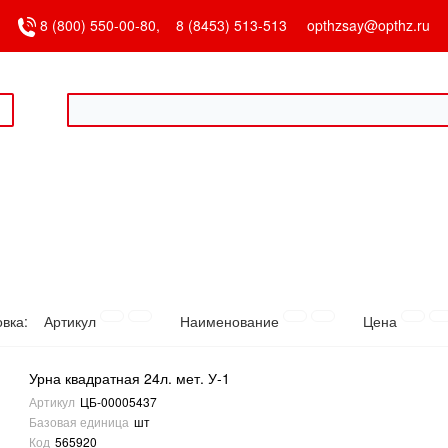
8 (800) 550-00-80,
8 (8453) 513-513
opthzsay@opthz.ru
овка:
Артикул
Наименование
Цена
Урна квадратная 24л. мет. У-1
Артикул
ЦБ-00005437
Базовая единица
шт
Код
565920