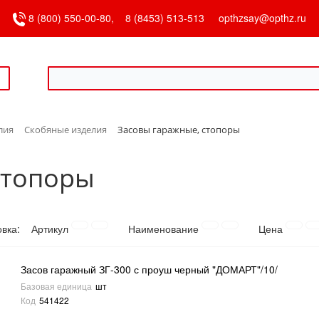
8 (800) 550-00-80,
8 (8453) 513-513
opthzsay@opthz.ru
лия
Скобяные изделия
Засовы гаражные, стопоры
стопоры
овка:
Артикул
Наименование
Цена
Засов гаражный ЗГ-300 с проуш черный "ДОМАРТ"/10/
Базовая единица
шт
Код
541422