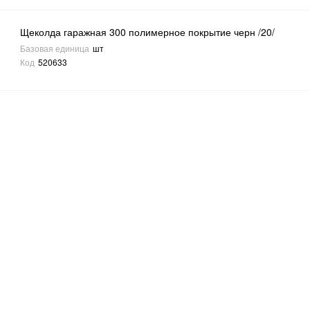
Щеколда гаражная 300 полимерное покрытие черн /20/
Базовая единица
шт
Код
520633