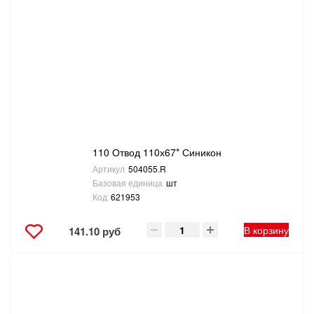
110 Отвод 110х67* Синикон
Артикул
504055.R
Базовая единица
шт
Код
621953
В корзину
141.10 руб