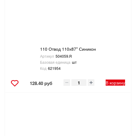
110 Отвод 110х87* Синикон
Артикул
504059.R
Базовая единица
шт
Код
621954
В корзину
128.40 руб