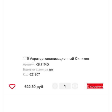
САНТЕХНИКА
СВАРОЧНОЕ ОБОРУДОВАНИЕ И МАТЕРИАЛЫ
СКЛАДСКОЕ ОБОРУДОВАНИЕ
СНЕГОУБОРОЧНЫЙ ИНВЕНТАРЬ
СТРЕМЯНКИ,ЛЕСТНИЦЫ
110 Аэратор канализационный Синикон
Артикул
KB.110.G
Базовая единица
шт
СТРОИТЕЛЬНЫЕ И ОТДЕЛОЧНЫЕ МАТЕРИАЛЫ
Код
621907
ТОВАРЫ ДЛЯ АВТО
В корзину
622.30 руб
ТОВАРЫ ДЛЯ ДОМА
ТОВАРЫ ДЛЯ ЖИВОТНЫХ