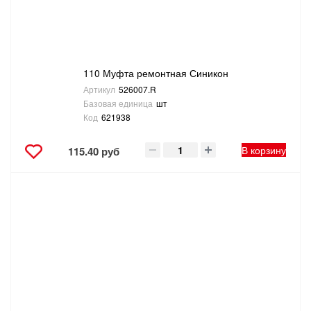
110 Муфта ремонтная Синикон
Артикул
526007.R
Базовая единица
шт
Код
621938
В корзину
115.40 руб