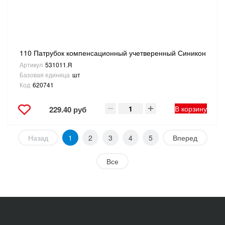
110 Патрубок компенсационный учетверенный Синикон
Артикул
531011.R
Базовая единица
шт
Код
620741
В корзину
229.40 руб
Назад
1
2
3
4
5
Вперед
Все