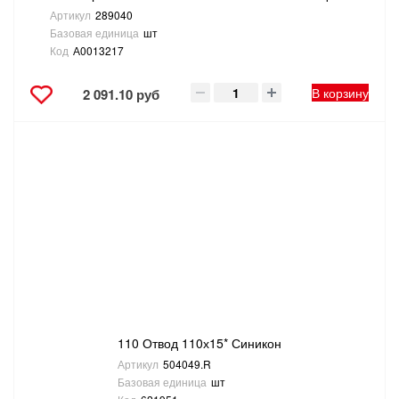
Артикул
289040
Базовая единица
шт
Код
А0013217
В корзину
2 091.10 руб
110 Отвод 110х15* Синикон
Артикул
504049.R
Базовая единица
шт