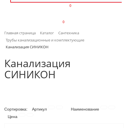
0
ИЗДЕЛИЯ ИЗ ПЛАСТМАССЫ
0
ИНСТРУМЕНТЫ
Главная страница
Каталог
Сантехника
ИНТЕРЬЕР
Трубы канализационные и комплектующие
Канализация СИНИКОН
КАНЦТОВАРЫ
Канализация
КЛИМАТИЧЕСКАЯ ТЕХНИКА
СИНИКОН
КРЕПЕЖ И СКОБЯНЫЕ ИЗДЕЛИЯ
ЛАКОКРАСОЧНЫЕ МАТЕРИАЛЫ
НАСОСНОЕ ОБОРУДОВАНИЕ
Сортировка:
Артикул
Наименование
Цена
ПОСУДА