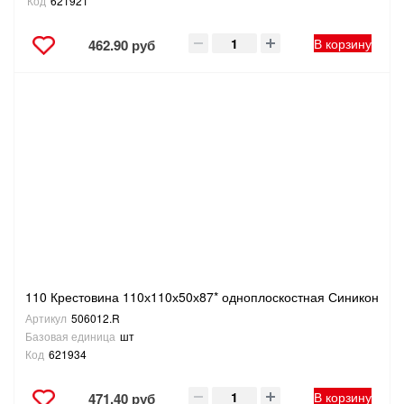
Код
621921
В корзину
462.90 руб
110 Крестовина 110х110х50х87* одноплоскостная Синикон
Артикул
506012.R
Базовая единица
шт
Код
621934
В корзину
471.40 руб