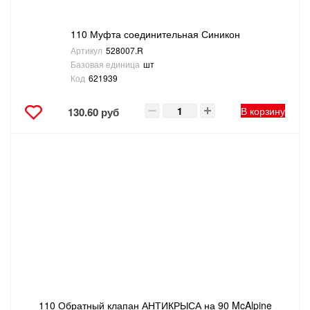
110 Муфта соединительная Синикон
Артикул
528007.R
Базовая единица
шт
Код
621939
В корзину
130.60 руб
110 Обратный клапан АНТИКРЫСА на 90 McAlpine