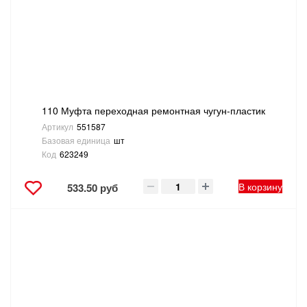
110 Муфта переходная ремонтная чугун-пластик
Артикул
551587
Базовая единица
шт
Код
623249
В корзину
533.50 руб