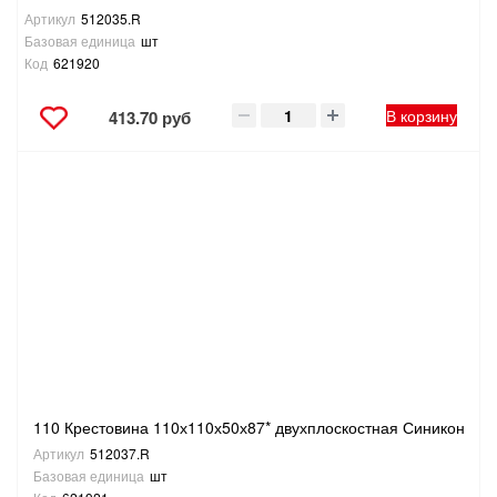
Артикул
512035.R
Базовая единица
шт
Код
621920
В корзину
413.70 руб
110 Крестовина 110х110х50х87* двухплоскостная Синикон
Артикул
512037.R
Базовая единица
шт