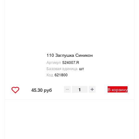
ТОВАРЫ ДЛЯ ОТДЫХА И ТУРИЗМА
ЭЛЕКТРОИНСТРУМЕНТЫ, БЕНЗОИНСТРУМЕНТЫ
ЭЛЕКТРОМОНТАЖНЫЕ ТОВАРЫ, СВЕТОТЕХНИКА
110 Заглушка Синикон
Артикул
524007.R
Базовая единица
шт
Код
621800
В корзину
45.30 руб