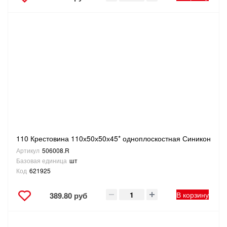
110 Крестовина 110х50х50х45* одноплоскостная Синикон
Артикул
506008.R
Базовая единица
шт
Код
621925
В корзину
389.80 руб