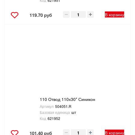
Код
621951
В корзину
119.70 руб
110 Отвод 110х30* Синикон
Артикул
504051.R
Базовая единица
шт
Код
621952
В корзину
101.40 руб