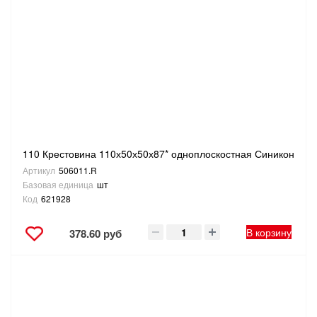
110 Крестовина 110х50х50х87* одноплоскостная Синикон
Артикул
506011.R
Базовая единица
шт
Код
621928
В корзину
378.60 руб