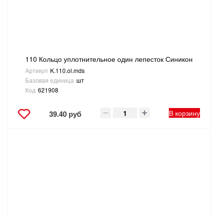
110 Кольцо уплотнительное один лепесток Синикон
Артикул
K.110.ol.mds
Базовая единица
шт
Код
621908
В корзину
39.40 руб