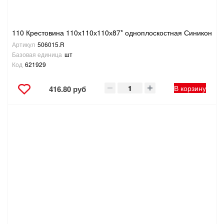
110 Крестовина 110х110х110х87* одноплоскостная Синикон
Артикул
506015.R
Базовая единица
шт
Код
621929
В корзину
416.80 руб