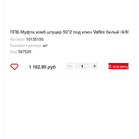
ППБ Муфта комб.штуцер 50*2 под ключ Valfex белый /4/8/
Артикул
10135150
Базовая единица
шт
Код
567520
В корзину
1 162.90 руб