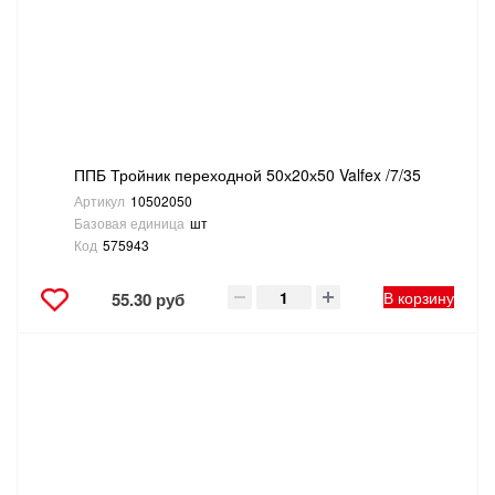
ППБ Тройник переходной 50х20х50 Valfex /7/35
Артикул
10502050
Базовая единица
шт
Код
575943
В корзину
55.30 руб