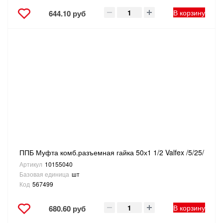
В корзину
644.10 руб
ППБ Муфта комб.разъемная гайка 50х1 1/2 Valfex /5/25/
Артикул
10155040
Базовая единица
шт
Код
567499
В корзину
680.60 руб