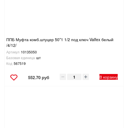
ППБ Муфта комб.штуцер 50*1 1/2 под ключ Valfex белый
/4/12/
Артикул
10135050
Базовая единица
шт
Код
567519
В корзину
552.70 руб