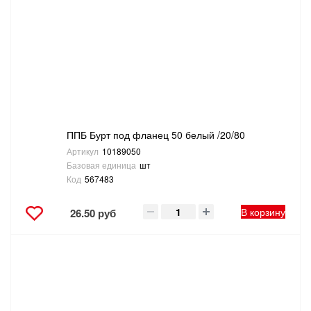
САНТЕХНИКА
СВАРОЧНОЕ ОБОРУДОВАНИЕ И МАТЕРИАЛЫ
СКЛАДСКОЕ ОБОРУДОВАНИЕ
СНЕГОУБОРОЧНЫЙ ИНВЕНТАРЬ
ППБ Бурт под фланец 50 белый /20/80
Артикул
10189050
СТРЕМЯНКИ,ЛЕСТНИЦЫ
Базовая единица
шт
Код
567483
СТРОИТЕЛЬНЫЕ И ОТДЕЛОЧНЫЕ МАТЕРИАЛЫ
В корзину
26.50 руб
ТОВАРЫ ДЛЯ АВТО
ТОВАРЫ ДЛЯ ДОМА
ТОВАРЫ ДЛЯ ЖИВОТНЫХ