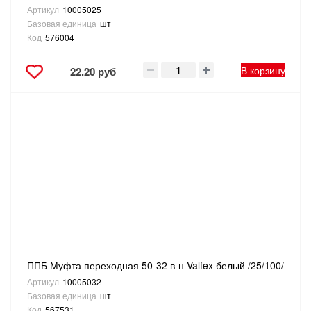
Артикул
10005025
Базовая единица
шт
Код
576004
В корзину
22.20 руб
ППБ Муфта переходная 50-32 в-н Valfex белый /25/100/
Артикул
10005032
Базовая единица
шт
Код
567531