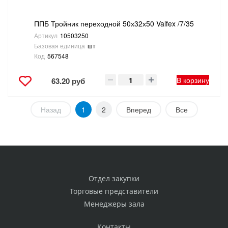
ППБ Тройник переходной 50х32х50 Valfex /7/35
Артикул
10503250
Базовая единица
шт
Код
567548
В корзину
63.20 руб
Назад
1
2
Вперед
Все
Отдел закупки
Торговые представители
Менеджеры зала
Контакты