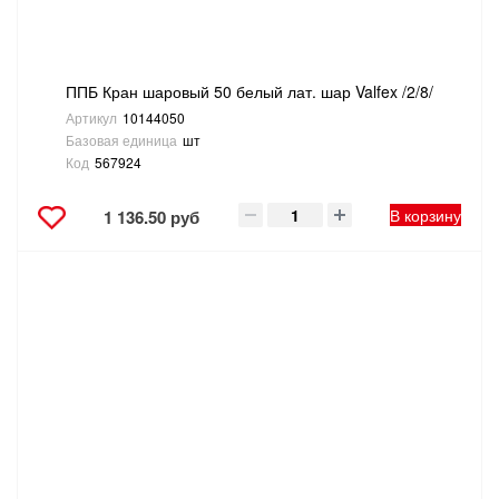
ППБ Кран шаровый 50 белый лат. шар Valfex /2/8/
Артикул
10144050
Базовая единица
шт
Код
567924
В корзину
1 136.50 руб