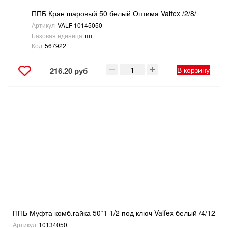
ППБ Кран шаровый 50 белый Оптима Valfex /2/8/
Артикул
VALF 10145050
Базовая единица
шт
Код
567922
В корзину
216.20 руб
ППБ Муфта комб.гайка 50*1 1/2 под ключ Valfex белый /4/12
Артикул
10134050