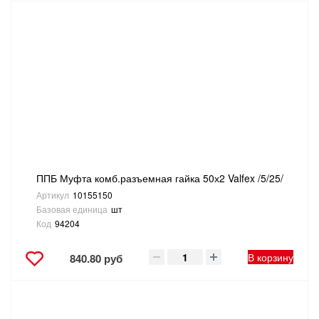
ППБ Муфта комб.разъемная гайка 50х2 Valfex /5/25/
Артикул
10155150
Базовая единица
шт
Код
94204
В корзину
840.80 руб