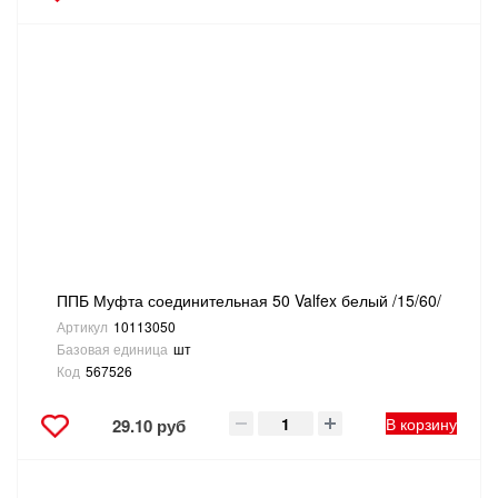
ППБ Муфта соединительная 50 Valfex белый /15/60/
Артикул
10113050
Базовая единица
шт
Код
567526
В корзину
29.10 руб