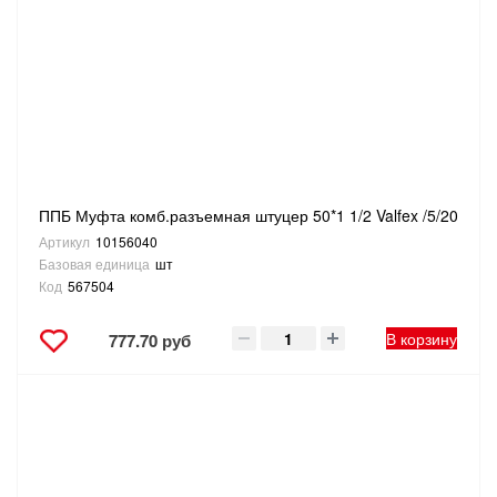
ППБ Муфта комб.разъемная штуцер 50*1 1/2 Valfex /5/20
Артикул
10156040
Базовая единица
шт
Код
567504
В корзину
777.70 руб