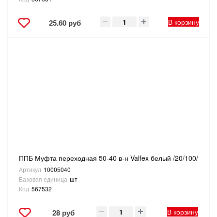
В корзину
25.60 руб
ППБ Муфта переходная 50-40 в-н Valfex белый /20/100/
Артикул
10005040
Базовая единица
шт
Код
567532
В корзину
28 руб