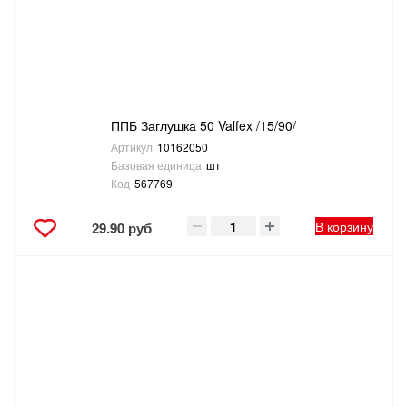
ТОВАРЫ ДЛЯ ОТДЫХА И ТУРИЗМА
ЭЛЕКТРОИНСТРУМЕНТЫ, БЕНЗОИНСТРУМЕНТЫ
ЭЛЕКТРОМОНТАЖНЫЕ ТОВАРЫ, СВЕТОТЕХНИКА
ППБ Заглушка 50 Valfex /15/90/
Артикул
10162050
Базовая единица
шт
Код
567769
В корзину
29.90 руб