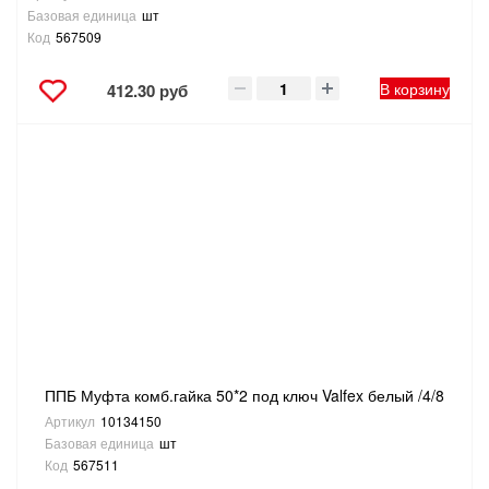
Базовая единица
шт
Код
567509
В корзину
412.30 руб
ППБ Муфта комб.гайка 50*2 под ключ Valfex белый /4/8
Артикул
10134150
Базовая единица
шт
Код
567511