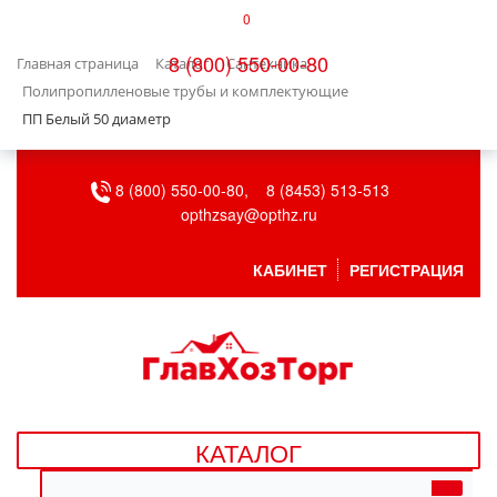
0
КАТАЛОГ
8 (800) 550-00-80
Главная страница
Каталог
Сантехника
БЫТОВАЯ ТЕХНИКА
Полипропилленовые трубы и комплектующие
ПП Белый 50 диаметр
БЫТОВАЯ ХИМИЯ/УБОРКА
8 (800) 550-00-80,
8 (8453) 513-513
ВЕНТИЛЯЦИЯ
opthzsay@opthz.ru
ВСЕ ДЛЯ БАНИ
КАБИНЕТ
РЕГИСТРАЦИЯ
ГАЗОВОЕ ОБОРУДОВАНИЕ
ДАЧА, САД И ОГОРОД
ДВЕРНЫЕ ПОЛОТНА
КАТАЛОГ
ДЕТСКИЕ ТОВАРЫ