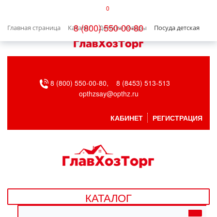
0
КАТАЛОГ
8 (800) 550-00-80
Главная страница
Каталог
Детские товары
Посуда детская
БЫТОВАЯ ТЕХНИКА
БЫТОВАЯ ХИМИЯ/УБОРКА
8 (800) 550-00-80,
8 (8453) 513-513
ВЕНТИЛЯЦИЯ
opthzsay@opthz.ru
ВСЕ ДЛЯ БАНИ
КАБИНЕТ
РЕГИСТРАЦИЯ
ГАЗОВОЕ ОБОРУДОВАНИЕ
ДАЧА, САД И ОГОРОД
ДВЕРНЫЕ ПОЛОТНА
КАТАЛОГ
ДЕТСКИЕ ТОВАРЫ