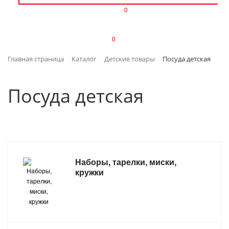
0
ИЗДЕЛИЯ ИЗ ПЛАСТМАССЫ
0
ИНСТРУМЕНТЫ
Главная страница
Каталог
Детские товары
Посуда детская
ИНТЕРЬЕР
Посуда детская
КАНЦТОВАРЫ
КЛИМАТИЧЕСКАЯ ТЕХНИКА
КРЕПЕЖ И СКОБЯНЫЕ ИЗДЕЛИЯ
Наборы, тарелки, миски,
ЛАКОКРАСОЧНЫЕ МАТЕРИАЛЫ
кружки
НАСОСНОЕ ОБОРУДОВАНИЕ
ПОСУДА