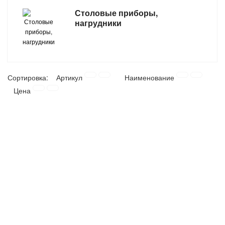
Столовые приборы,
САНТЕХНИКА
нагрудники
СВАРОЧНОЕ ОБОРУДОВАНИЕ И МАТЕРИАЛЫ
СКЛАДСКОЕ ОБОРУДОВАНИЕ
Сортировка:
Артикул
Наименование
СНЕГОУБОРОЧНЫЙ ИНВЕНТАРЬ
Цена
СТРЕМЯНКИ,ЛЕСТНИЦЫ
СТРОИТЕЛЬНЫЕ И ОТДЕЛОЧНЫЕ МАТЕРИАЛЫ
ТОВАРЫ ДЛЯ АВТО
ТОВАРЫ ДЛЯ ДОМА
ТОВАРЫ ДЛЯ ЖИВОТНЫХ