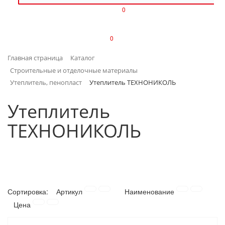
0
ИЗДЕЛИЯ ИЗ ПЛАСТМАССЫ
0
ИНСТРУМЕНТЫ
Главная страница
Каталог
ИНТЕРЬЕР
Строительные и отделочные материалы
Утеплитель, пенопласт
Утеплитель ТЕХНОНИКОЛЬ
КАНЦТОВАРЫ
Утеплитель
КЛИМАТИЧЕСКАЯ ТЕХНИКА
ТЕХНОНИКОЛЬ
КРЕПЕЖ И СКОБЯНЫЕ ИЗДЕЛИЯ
ЛАКОКРАСОЧНЫЕ МАТЕРИАЛЫ
НАСОСНОЕ ОБОРУДОВАНИЕ
Сортировка:
Артикул
Наименование
Цена
ПОСУДА