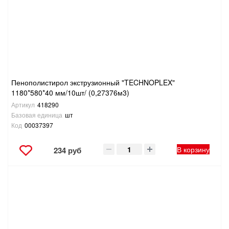
Пенополистирол экструзионный "TECHNOPLEX"
1180*580*40 мм/10шт/ (0,27376м3)
Артикул
418290
Базовая единица
шт
Код
00037397
В корзину
234 руб