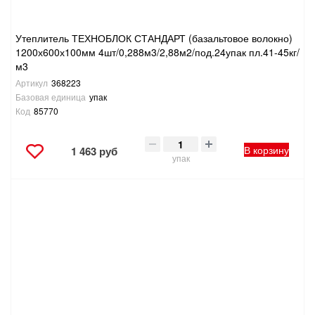
Утеплитель ТЕХНОБЛОК СТАНДАРТ (базальтовое волокно)
1200х600х100мм 4шт/0,288м3/2,88м2/под.24упак пл.41-45кг/
м3
Артикул
368223
Базовая единица
упак
Код
85770
В корзину
1 463 руб
упак