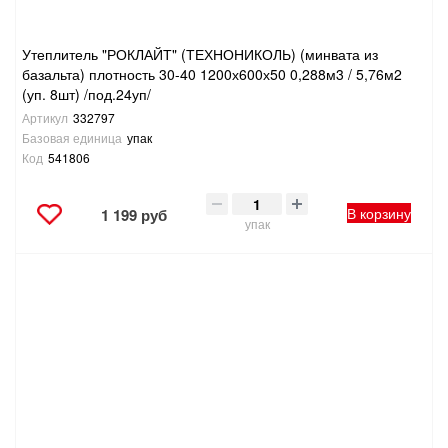
Утеплитель "РОКЛАЙТ" (ТЕХНОНИКОЛЬ) (минвата из
базальта) плотность 30-40 1200х600х50 0,288м3 / 5,76м2
(уп. 8шт) /под.24уп/
Артикул
332797
Базовая единица
упак
Код
541806
В корзину
1 199 руб
упак