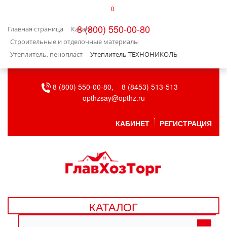
0
КАТАЛОГ
8 (800) 550-00-80
Главная страница
Каталог
БЫТОВАЯ ТЕХНИКА
Строительные и отделочные материалы
Утеплитель, пенопласт
Утеплитель ТЕХНОНИКОЛЬ
БЫТОВАЯ ХИМИЯ/УБОРКА
8 (800) 550-00-80,
8 (8453) 513-513
ВЕНТИЛЯЦИЯ
opthzsay@opthz.ru
ВСЕ ДЛЯ БАНИ
КАБИНЕТ
РЕГИСТРАЦИЯ
ГАЗОВОЕ ОБОРУДОВАНИЕ
ДАЧА, САД И ОГОРОД
ДВЕРНЫЕ ПОЛОТНА
КАТАЛОГ
ДЕТСКИЕ ТОВАРЫ