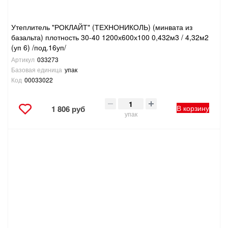
Утеплитель "РОКЛАЙТ" (ТЕХНОНИКОЛЬ) (минвата из
базальта) плотность 30-40 1200х600х100 0,432м3 / 4,32м2
(уп 6) /под.16уп/
Артикул
033273
Базовая единица
упак
Код
00033022
В корзину
1 806 руб
упак