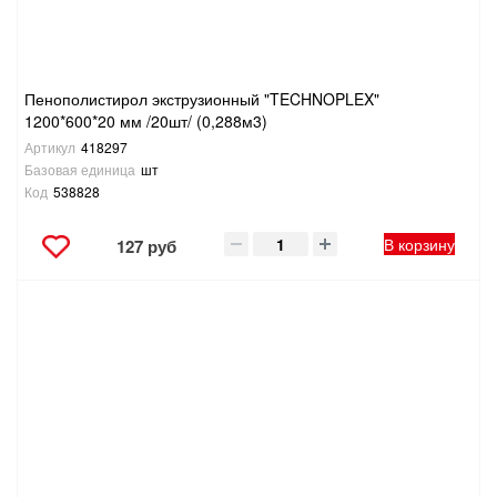
Пенополистирол экструзионный "TECHNOPLEX"
1200*600*20 мм /20шт/ (0,288м3)
Артикул
418297
Базовая единица
шт
Код
538828
В корзину
127 руб