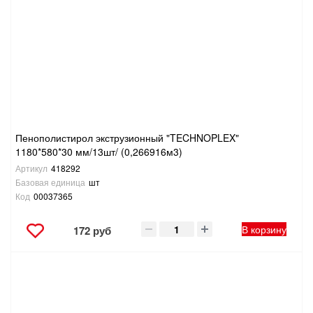
ТОВАРЫ ДЛЯ ОТДЫХА И ТУРИЗМА
ЭЛЕКТРОИНСТРУМЕНТЫ, БЕНЗОИНСТРУМЕНТЫ
ЭЛЕКТРОМОНТАЖНЫЕ ТОВАРЫ, СВЕТОТЕХНИКА
Пенополистирол экструзионный "TECHNOPLEX"
1180*580*30 мм/13шт/ (0,266916м3)
Артикул
418292
Базовая единица
шт
Код
00037365
В корзину
172 руб