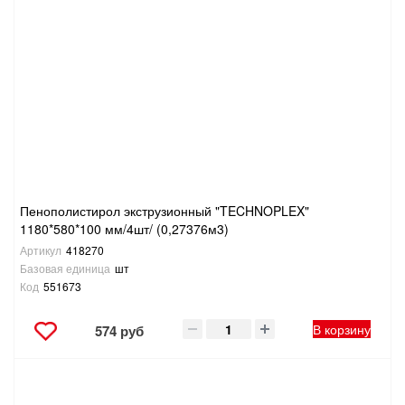
САНТЕХНИКА
СВАРОЧНОЕ ОБОРУДОВАНИЕ И МАТЕРИАЛЫ
СКЛАДСКОЕ ОБОРУДОВАНИЕ
СНЕГОУБОРОЧНЫЙ ИНВЕНТАРЬ
СТРЕМЯНКИ,ЛЕСТНИЦЫ
Пенополистирол экструзионный "TECHNOPLEX"
1180*580*100 мм/4шт/ (0,27376м3)
Артикул
418270
СТРОИТЕЛЬНЫЕ И ОТДЕЛОЧНЫЕ МАТЕРИАЛЫ
Базовая единица
шт
Код
551673
ТОВАРЫ ДЛЯ АВТО
В корзину
574 руб
ТОВАРЫ ДЛЯ ДОМА
ТОВАРЫ ДЛЯ ЖИВОТНЫХ