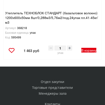
Утеплитель ТЕХНОБЛОК СТАНДАРТ (базальтовое волокно)
1200х600х50мм 8шт/0,288м3/5,76м2/под.24упак пл.41-45кг/
м3
Артикул
368218
Базовая единица
упак
Код
595499
В корзину
1 463 руб
упак
Отдел закупки
Торговые представители
Менеджеры зала
Контакты