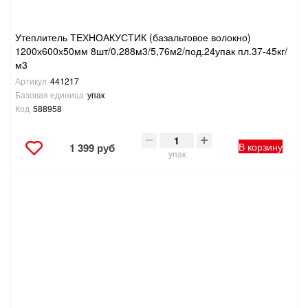
Утеплитель ТЕХНОАКУСТИК (базальтовое волокно)
1200х600х50мм 8шт/0,288м3/5,76м2/под.24упак пл.37-45кг/
м3
Артикул
441217
Базовая единица
упак
Код
588958
В корзину
1 399 руб
упак