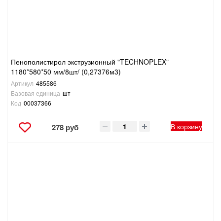
Пенополистирол экструзионный "TECHNOPLEX"
1180*580*50 мм/8шт/ (0,27376м3)
Артикул
485586
Базовая единица
шт
Код
00037366
В корзину
278 руб