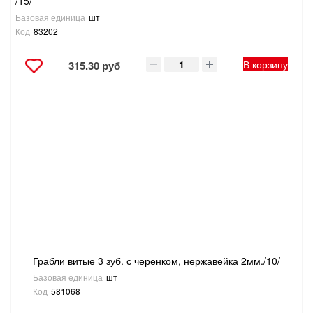
/15/
Базовая единица
шт
Код
83202
В корзину
315.30 руб
Грабли витые 3 зуб. с черенком, нержавейка 2мм./10/
Базовая единица
шт
Код
581068