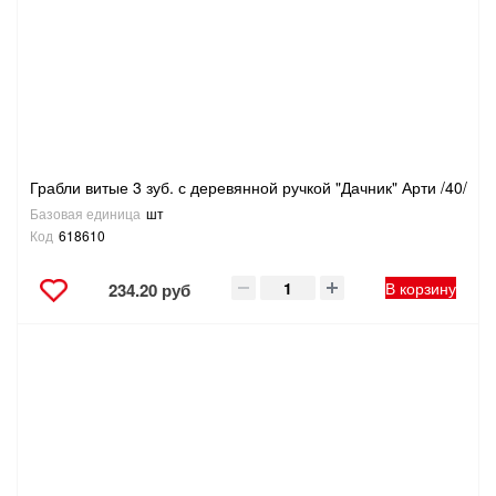
САНТЕХНИКА
СВАРОЧНОЕ ОБОРУДОВАНИЕ И МАТЕРИАЛЫ
СКЛАДСКОЕ ОБОРУДОВАНИЕ
Грабли витые 3 зуб. с деревянной ручкой "Дачник" Арти /40/
СНЕГОУБОРОЧНЫЙ ИНВЕНТАРЬ
Базовая единица
шт
Код
618610
СТРЕМЯНКИ,ЛЕСТНИЦЫ
В корзину
234.20 руб
СТРОИТЕЛЬНЫЕ И ОТДЕЛОЧНЫЕ МАТЕРИАЛЫ
ТОВАРЫ ДЛЯ АВТО
ТОВАРЫ ДЛЯ ДОМА
ТОВАРЫ ДЛЯ ЖИВОТНЫХ