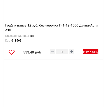
Грабли витые 12 зуб. без черенка П-1-12-1500 ДачникАрти
/20/
Базовая единица
шт
Код
618563
В корзину
333.40 руб