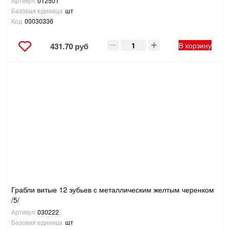
Артикул
012501
Базовая единица
шт
Код
00030336
В корзину
431.70 руб
Грабли витые 12 зубьев с металлическим желтым черенком
/5/
Артикул
030222
Базовая единица
шт