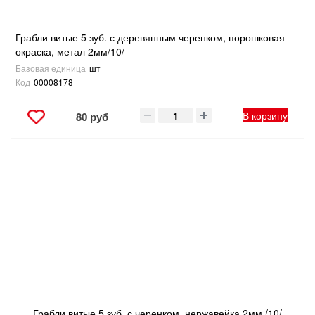
Грабли витые 5 зуб. с деревянным черенком, порошковая
окраска, метал 2мм/10/
Базовая единица
шт
Код
00008178
В корзину
80 руб
Грабли витые 5 зуб. с черенком, нержавейка 2мм./10/