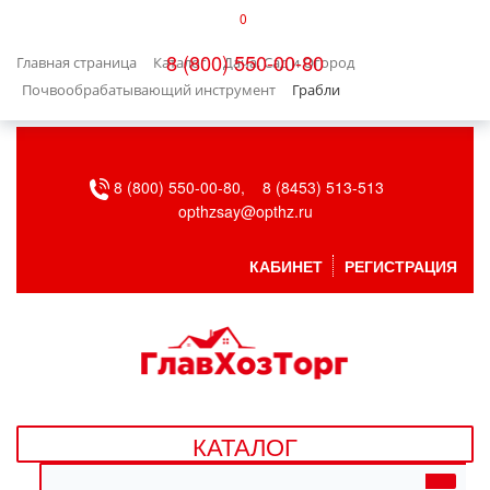
0
КАТАЛОГ
8 (800) 550-00-80
Главная страница
Каталог
Дача, Сад и Огород
БЫТОВАЯ ТЕХНИКА
Почвообрабатывающий инструмент
Грабли
БЫТОВАЯ ХИМИЯ/УБОРКА
8 (800) 550-00-80,
8 (8453) 513-513
ВЕНТИЛЯЦИЯ
opthzsay@opthz.ru
ВСЕ ДЛЯ БАНИ
КАБИНЕТ
РЕГИСТРАЦИЯ
ГАЗОВОЕ ОБОРУДОВАНИЕ
ДАЧА, САД И ОГОРОД
ДВЕРНЫЕ ПОЛОТНА
КАТАЛОГ
ДЕТСКИЕ ТОВАРЫ