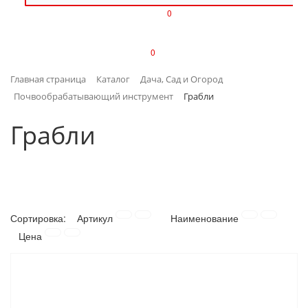
0
ИЗДЕЛИЯ ИЗ ПЛАСТМАССЫ
0
ИНСТРУМЕНТЫ
Главная страница
Каталог
Дача, Сад и Огород
ИНТЕРЬЕР
Почвообрабатывающий инструмент
Грабли
КАНЦТОВАРЫ
Грабли
КЛИМАТИЧЕСКАЯ ТЕХНИКА
КРЕПЕЖ И СКОБЯНЫЕ ИЗДЕЛИЯ
Сортировка:
Артикул
Наименование
ЛАКОКРАСОЧНЫЕ МАТЕРИАЛЫ
Цена
НАСОСНОЕ ОБОРУДОВАНИЕ
ПОСУДА