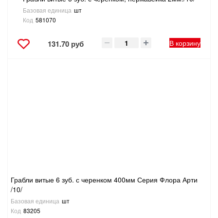
Базовая единица
шт
Код
581070
В корзину
131.70 руб
Грабли витые 6 зуб. с черенком 400мм Серия Флора Арти
/10/
Базовая единица
шт
Код
83205