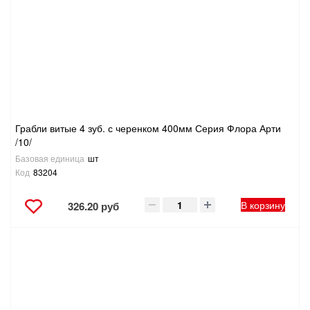
Грабли витые 4 зуб. с черенком 400мм Серия Флора Арти
/10/
Базовая единица
шт
Код
83204
В корзину
326.20 руб