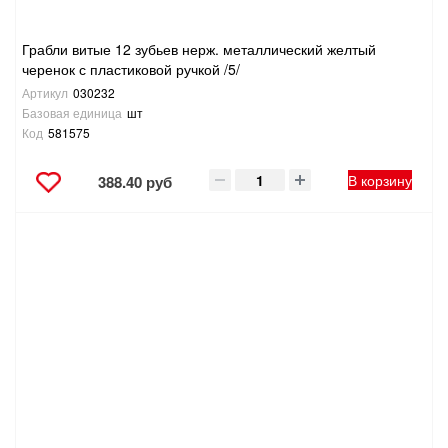
Грабли витые 12 зубьев нерж. металлический желтый
черенок с пластиковой ручкой /5/
Артикул
030232
Базовая единица
шт
Код
581575
В корзину
388.40 руб