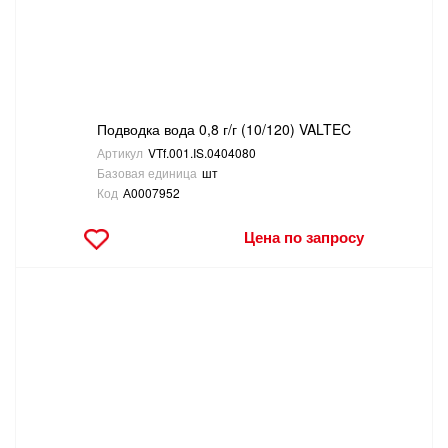
Подводка вода 0,8 г/г (10/120) VALTEC
Артикул
VTf.001.IS.0404080
Базовая единица
шт
Код
А0007952
Цена по запросу