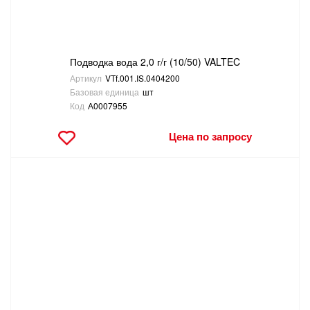
Подводка вода 2,0 г/г (10/50) VALTEC
Артикул
VTf.001.IS.0404200
Базовая единица
шт
Код
А0007955
Цена по запросу