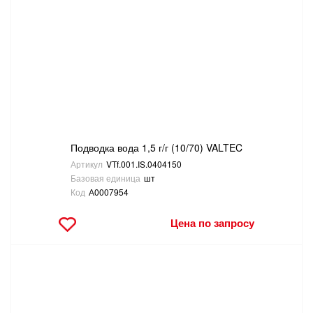
Подводка вода 1,5 г/г (10/70) VALTEC
Артикул
VTf.001.IS.0404150
Базовая единица
шт
Код
А0007954
Цена по запросу