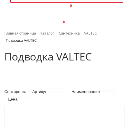
0
ИЗДЕЛИЯ ИЗ ПЛАСТМАССЫ
0
ИНСТРУМЕНТЫ
Главная страница
Каталог
Сантехника
VALTEC
ИНТЕРЬЕР
Подводка VALTEC
КАНЦТОВАРЫ
Подводка VALTEC
КЛИМАТИЧЕСКАЯ ТЕХНИКА
КРЕПЕЖ И СКОБЯНЫЕ ИЗДЕЛИЯ
Сортировка:
Артикул
Наименование
ЛАКОКРАСОЧНЫЕ МАТЕРИАЛЫ
Цена
НАСОСНОЕ ОБОРУДОВАНИЕ
ПОСУДА