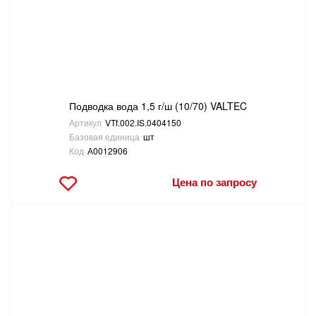
Подводка вода 1,5 г/ш (10/70) VALTEC
Артикул
VTf.002.IS.0404150
Базовая единица
шт
Код
А0012906
Цена по запросу