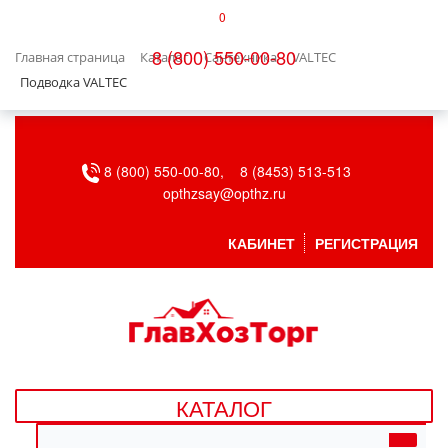
0
КАТАЛОГ
8 (800) 550-00-80
Главная страница
Каталог
Сантехника
VALTEC
БЫТОВАЯ ТЕХНИКА
Подводка VALTEC
БЫТОВАЯ ХИМИЯ/УБОРКА
8 (800) 550-00-80,
8 (8453) 513-513
ВЕНТИЛЯЦИЯ
opthzsay@opthz.ru
ВСЕ ДЛЯ БАНИ
КАБИНЕТ
РЕГИСТРАЦИЯ
ГАЗОВОЕ ОБОРУДОВАНИЕ
ДАЧА, САД И ОГОРОД
ДВЕРНЫЕ ПОЛОТНА
КАТАЛОГ
ДЕТСКИЕ ТОВАРЫ