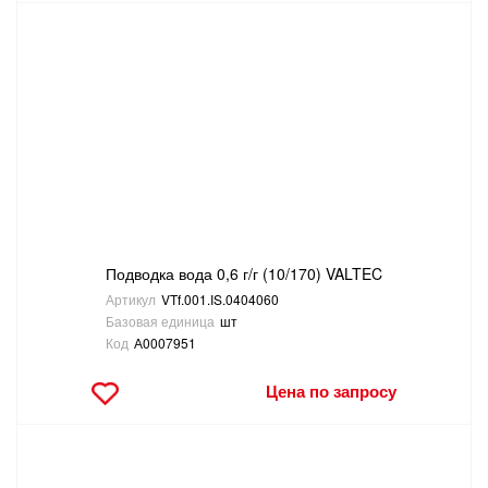
Подводка вода 0,6 г/г (10/170) VALTEC
Артикул
VTf.001.IS.0404060
Базовая единица
шт
Код
А0007951
Цена по запросу