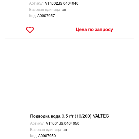
Артикул
VTf.002.IS.0404040
Базовая единица
шт
Код
А0007957
Цена по запросу
Подводка вода 0,5 г/г (10/200) VALTEC
Артикул
VTf.001.IS.0404050
Базовая единица
шт
Код
А0007950