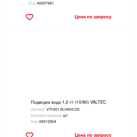
Код
А0007961
Цена по запросу
Подводка вода 1,2 г/г (10/80) VALTEC
Артикул
VTf.001.IS.0404120
Базовая единица
шт
Код
А0012904
Цена по запросу