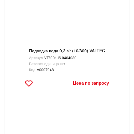
САНТЕХНИКА
СВАРОЧНОЕ ОБОРУДОВАНИЕ И МАТЕРИАЛЫ
СКЛАДСКОЕ ОБОРУДОВАНИЕ
Подводка вода 0,3 г/г (10/300) VALTEC
СНЕГОУБОРОЧНЫЙ ИНВЕНТАРЬ
Артикул
VTf.001.IS.0404030
Базовая единица
шт
СТРЕМЯНКИ,ЛЕСТНИЦЫ
Код
А0007948
Цена по запросу
СТРОИТЕЛЬНЫЕ И ОТДЕЛОЧНЫЕ МАТЕРИАЛЫ
ТОВАРЫ ДЛЯ АВТО
ТОВАРЫ ДЛЯ ДОМА
ТОВАРЫ ДЛЯ ЖИВОТНЫХ