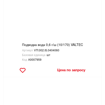
Подводка вода 0,6 г/ш (10/170) VALTEC
Артикул
VTf.002.IS.0404060
Базовая единица
шт
Код
А0007959
Цена по запросу