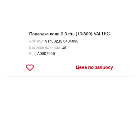
ТОВАРЫ ДЛЯ ОТДЫХА И ТУРИЗМА
ЭЛЕКТРОИНСТРУМЕНТЫ, БЕНЗОИНСТРУМЕНТЫ
Подводка вода 0,3 г/ш (10/300) VALTEC
ЭЛЕКТРОМОНТАЖНЫЕ ТОВАРЫ, СВЕТОТЕХНИКА
Артикул
VTf.002.IS.0404030
Базовая единица
шт
Код
А0007956
Цена по запросу