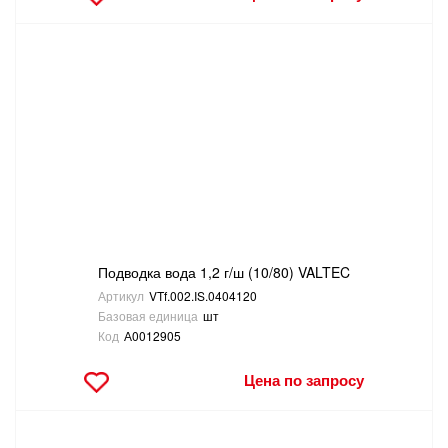
Подводка вода 1,2 г/ш (10/80) VALTEC
Артикул
VTf.002.IS.0404120
Базовая единица
шт
Код
А0012905
Цена по запросу