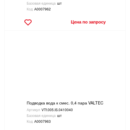
Базовая единица
шт
Код
А0007962
Цена по запросу
Подводка вода к смес. 0,4 пара VALTEC
Артикул
VTf.005.IS.0410040
Базовая единица
шт
Код
А0007963