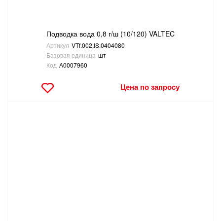
Подводка вода 0,8 г/ш (10/120) VALTEC
Артикул
VTf.002.IS.0404080
Базовая единица
шт
Код
А0007960
Цена по запросу