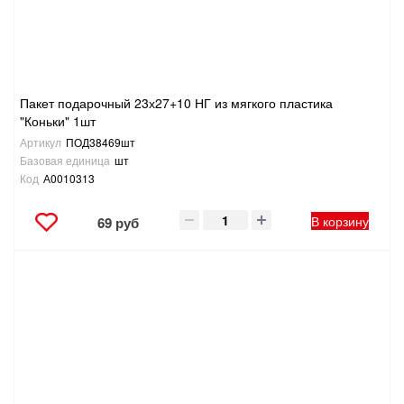
Пакет подарочный 23х27+10 НГ из мягкого пластика
"Коньки" 1шт
Артикул
ПОД38469шт
Базовая единица
шт
Код
А0010313
В корзину
69 руб