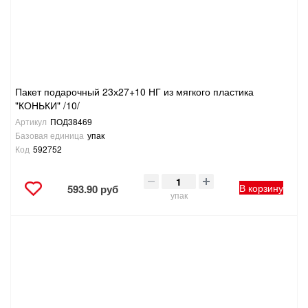
ТОВАРЫ ДЛЯ ОТДЫХА И ТУРИЗМА
ЭЛЕКТРОИНСТРУМЕНТЫ, БЕНЗОИНСТРУМЕНТЫ
ЭЛЕКТРОМОНТАЖНЫЕ ТОВАРЫ, СВЕТОТЕХНИКА
Пакет подарочный 23х27+10 НГ из мягкого пластика
"КОНЬКИ" /10/
Артикул
ПОД38469
Базовая единица
упак
Код
592752
В корзину
593.90 руб
упак