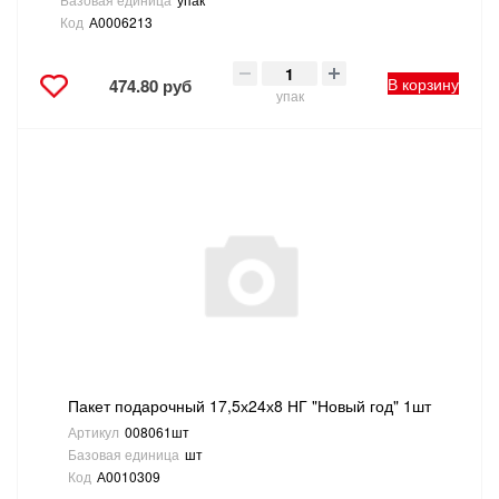
Код
А0006213
В корзину
474.80 руб
упак
Пакет подарочный 17,5х24х8 НГ "Новый год" 1шт
Артикул
008061шт
Базовая единица
шт
Код
А0010309