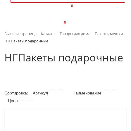
0
ИЗДЕЛИЯ ИЗ ПЛАСТМАССЫ
0
ИНСТРУМЕНТЫ
Главная страница
Каталог
Товары для дома
Пакеты, мешки
ИНТЕРЬЕР
НГПакеты подарочные
КАНЦТОВАРЫ
НГПакеты подарочные
КЛИМАТИЧЕСКАЯ ТЕХНИКА
КРЕПЕЖ И СКОБЯНЫЕ ИЗДЕЛИЯ
Сортировка:
Артикул
Наименование
ЛАКОКРАСОЧНЫЕ МАТЕРИАЛЫ
Цена
НАСОСНОЕ ОБОРУДОВАНИЕ
ПОСУДА