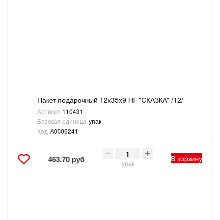
Пакет подарочный 12х35х9 НГ "СКАЗКА" /12/
Артикул
110431
Базовая единица
упак
Код
А0006241
В корзину
463.70 руб
упак