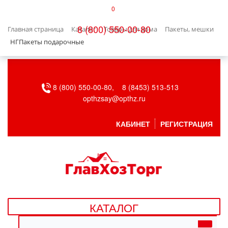
0
КАТАЛОГ
8 (800) 550-00-80
Главная страница
Каталог
Товары для дома
Пакеты, мешки
БЫТОВАЯ ТЕХНИКА
НГПакеты подарочные
БЫТОВАЯ ХИМИЯ/УБОРКА
8 (800) 550-00-80,
8 (8453) 513-513
ВЕНТИЛЯЦИЯ
opthzsay@opthz.ru
ВСЕ ДЛЯ БАНИ
КАБИНЕТ
РЕГИСТРАЦИЯ
ГАЗОВОЕ ОБОРУДОВАНИЕ
ДАЧА, САД И ОГОРОД
ДВЕРНЫЕ ПОЛОТНА
КАТАЛОГ
ДЕТСКИЕ ТОВАРЫ