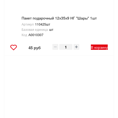
Пакет подарочный 12х35х9 НГ "Шары" 1шт
Артикул
110425шт
Базовая единица
шт
Код
А0010307
В корзину
45 руб