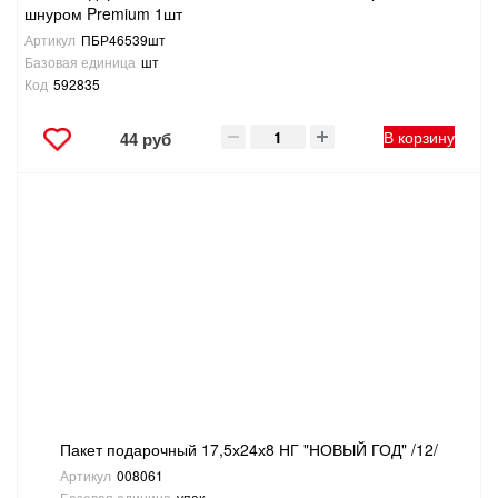
шнуром Premium 1шт
Артикул
ПБР46539шт
Базовая единица
шт
Код
592835
В корзину
44 руб
Пакет подарочный 17,5х24х8 НГ "НОВЫЙ ГОД" /12/
Артикул
008061
Базовая единица
упак