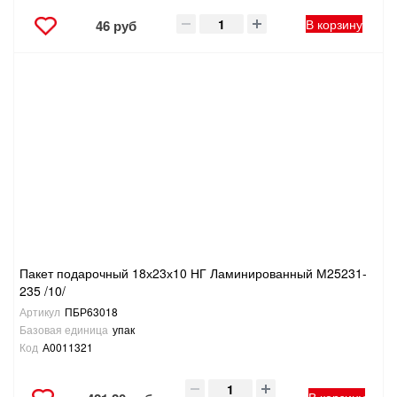
В корзину
46 руб
Пакет подарочный 18х23х10 НГ Ламинированный М25231-
235 /10/
Артикул
ПБР63018
Базовая единица
упак
Код
А0011321
В корзину