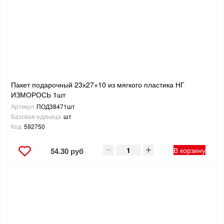
САНТЕХНИКА
СВАРОЧНОЕ ОБОРУДОВАНИЕ И МАТЕРИАЛЫ
СКЛАДСКОЕ ОБОРУДОВАНИЕ
Пакет подарочный 23х27+10 из мягкого пластика НГ
СНЕГОУБОРОЧНЫЙ ИНВЕНТАРЬ
ИЗМОРОСЬ 1шт
Артикул
ПОД38471шт
СТРЕМЯНКИ,ЛЕСТНИЦЫ
Базовая единица
шт
Код
592750
СТРОИТЕЛЬНЫЕ И ОТДЕЛОЧНЫЕ МАТЕРИАЛЫ
В корзину
54.30 руб
ТОВАРЫ ДЛЯ АВТО
ТОВАРЫ ДЛЯ ДОМА
ТОВАРЫ ДЛЯ ЖИВОТНЫХ