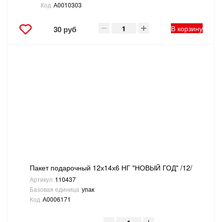
Код
А0010303
В корзину
30 руб
Пакет подарочный 12х14х6 НГ "НОВЫЙ ГОД" /12/
Артикул
110437
Базовая единица
упак
Код
А0006171