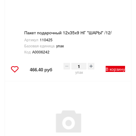
Пакет подарочный 12х35х9 НГ "ШАРЫ" /12/
Артикул
110425
Базовая единица
упак
Код
А0006242
В корзину
466.40 руб
упак