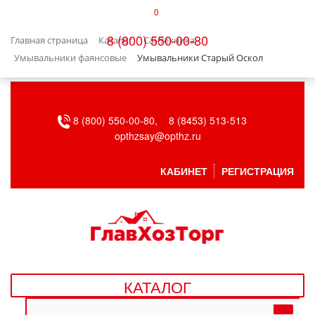
0
КАТАЛОГ
8 (800) 550-00-80
Главная страница
Каталог
Сантехника
БЫТОВАЯ ТЕХНИКА
Умывальники фаянсовые
Умывальники Старый Оскол
БЫТОВАЯ ХИМИЯ/УБОРКА
8 (800) 550-00-80,
8 (8453) 513-513
ВЕНТИЛЯЦИЯ
opthzsay@opthz.ru
ВСЕ ДЛЯ БАНИ
КАБИНЕТ
РЕГИСТРАЦИЯ
ГАЗОВОЕ ОБОРУДОВАНИЕ
ДАЧА, САД И ОГОРОД
ДВЕРНЫЕ ПОЛОТНА
КАТАЛОГ
ДЕТСКИЕ ТОВАРЫ