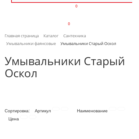
0
ИЗДЕЛИЯ ИЗ ПЛАСТМАССЫ
0
ИНСТРУМЕНТЫ
Главная страница
Каталог
Сантехника
ИНТЕРЬЕР
Умывальники фаянсовые
Умывальники Старый Оскол
КАНЦТОВАРЫ
Умывальники Старый
Оскол
КЛИМАТИЧЕСКАЯ ТЕХНИКА
КРЕПЕЖ И СКОБЯНЫЕ ИЗДЕЛИЯ
ЛАКОКРАСОЧНЫЕ МАТЕРИАЛЫ
Сортировка:
Артикул
Наименование
НАСОСНОЕ ОБОРУДОВАНИЕ
Цена
ПОСУДА