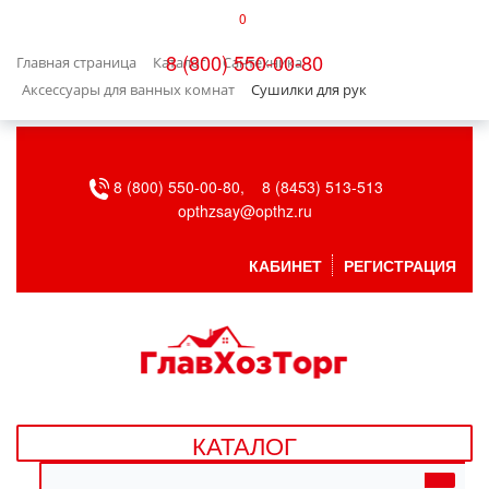
0
КАТАЛОГ
8 (800) 550-00-80
Главная страница
Каталог
Сантехника
БЫТОВАЯ ТЕХНИКА
Аксессуары для ванных комнат
Сушилки для рук
БЫТОВАЯ ХИМИЯ/УБОРКА
8 (800) 550-00-80,
8 (8453) 513-513
ВЕНТИЛЯЦИЯ
opthzsay@opthz.ru
ВСЕ ДЛЯ БАНИ
КАБИНЕТ
РЕГИСТРАЦИЯ
ГАЗОВОЕ ОБОРУДОВАНИЕ
ДАЧА, САД И ОГОРОД
ДВЕРНЫЕ ПОЛОТНА
КАТАЛОГ
ДЕТСКИЕ ТОВАРЫ