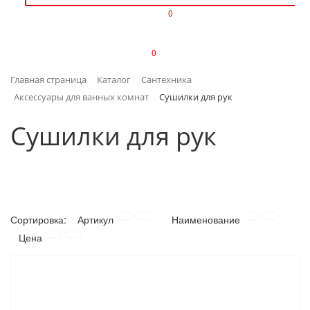
0
ИЗДЕЛИЯ ИЗ ПЛАСТМАССЫ
0
ИНСТРУМЕНТЫ
Главная страница
Каталог
Сантехника
ИНТЕРЬЕР
Аксессуары для ванных комнат
Сушилки для рук
КАНЦТОВАРЫ
Сушилки для рук
КЛИМАТИЧЕСКАЯ ТЕХНИКА
КРЕПЕЖ И СКОБЯНЫЕ ИЗДЕЛИЯ
Сортировка:
Артикул
Наименование
ЛАКОКРАСОЧНЫЕ МАТЕРИАЛЫ
Цена
НАСОСНОЕ ОБОРУДОВАНИЕ
ПОСУДА