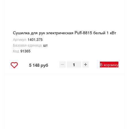
ТОВАРЫ ДЛЯ ОТДЫХА И ТУРИЗМА
ЭЛЕКТРОИНСТРУМЕНТЫ, БЕНЗОИНСТРУМЕНТЫ
Сушилка для рук электрическая Puff-8815 белый 1 кВт
ЭЛЕКТРОМОНТАЖНЫЕ ТОВАРЫ, СВЕТОТЕХНИКА
Артикул
1401.375
Базовая единица
шт
Код
91365
В корзину
5 148 руб