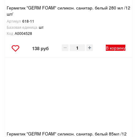
Герметик "GERM FOAM" силикон. санитар. белый 280 мл /12
шт/
Артикул
618-11
Базовая единица
шт
Код
А0004528
В корзину
138 руб
Герметик "GERM FOAM" силикон. санитар. белый 85мл /12