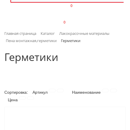
0
ИЗДЕЛИЯ ИЗ ПЛАСТМАССЫ
0
ИНСТРУМЕНТЫ
Главная страница
Каталог
Лакокрасочные материалы
ИНТЕРЬЕР
Пена монтажная,герметики
Герметики
КАНЦТОВАРЫ
Герметики
КЛИМАТИЧЕСКАЯ ТЕХНИКА
КРЕПЕЖ И СКОБЯНЫЕ ИЗДЕЛИЯ
Сортировка:
Артикул
Наименование
ЛАКОКРАСОЧНЫЕ МАТЕРИАЛЫ
Цена
НАСОСНОЕ ОБОРУДОВАНИЕ
ПОСУДА