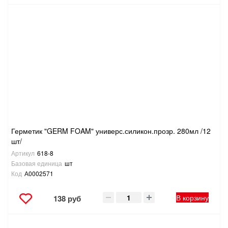
Герметик "GERM FOAM" универс.силикон.прозр. 280мл /12
шт/
Артикул
618-8
Базовая единица
шт
Код
А0002571
В корзину
138 руб