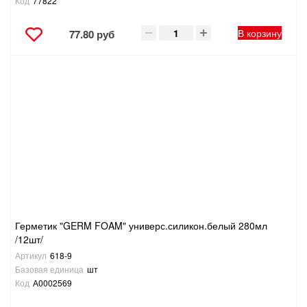
Код
77822
В корзину
77.80 руб
Герметик "GERM FOAM" универс.силикон.белый 280мл
/12шт/
Артикул
618-9
Базовая единица
шт
Код
А0002569