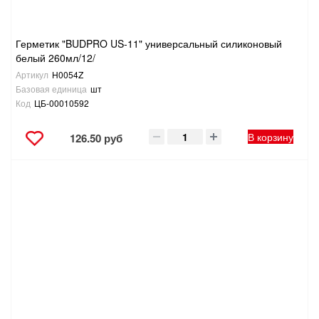
Герметик "BUDPRO US-11" универсальный силиконовый
белый 260мл/12/
Артикул
H0054Z
Базовая единица
шт
Код
ЦБ-00010592
В корзину
126.50 руб