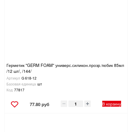
Герметик "GERM FOAM" универс.силикон.прозр.тюбик 85мл
/12 шт/, /144/
Артикул
G 618-12
Базовая единица
шт
Код
77817
В корзину
77.80 руб