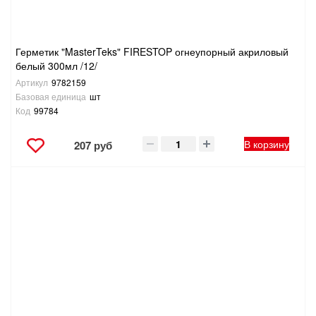
Герметик "MasterTeks" FIRESTOP огнеупорный акриловый
белый 300мл /12/
Артикул
9782159
Базовая единица
шт
Код
99784
В корзину
207 руб