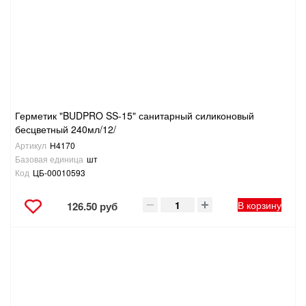
САНТЕХНИКА
СВАРОЧНОЕ ОБОРУДОВАНИЕ И МАТЕРИАЛЫ
СКЛАДСКОЕ ОБОРУДОВАНИЕ
Герметик "BUDPRO SS-15" санитарный силиконовый
СНЕГОУБОРОЧНЫЙ ИНВЕНТАРЬ
бесцветный 240мл/12/
Артикул
H4170
СТРЕМЯНКИ,ЛЕСТНИЦЫ
Базовая единица
шт
Код
ЦБ-00010593
СТРОИТЕЛЬНЫЕ И ОТДЕЛОЧНЫЕ МАТЕРИАЛЫ
В корзину
126.50 руб
ТОВАРЫ ДЛЯ АВТО
ТОВАРЫ ДЛЯ ДОМА
ТОВАРЫ ДЛЯ ЖИВОТНЫХ