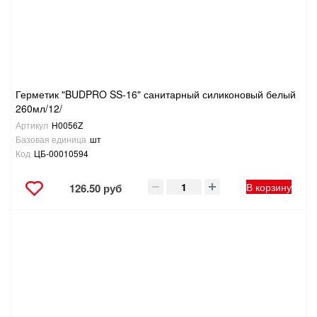
ТОВАРЫ ДЛЯ ОТДЫХА И ТУРИЗМА
ЭЛЕКТРОИНСТРУМЕНТЫ, БЕНЗОИНСТРУМЕНТЫ
ЭЛЕКТРОМОНТАЖНЫЕ ТОВАРЫ, СВЕТОТЕХНИКА
Герметик "BUDPRO SS-16" санитарный силиконовый белый
260мл/12/
Артикул
H0056Z
Базовая единица
шт
Код
ЦБ-00010594
В корзину
126.50 руб