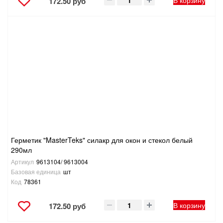
В корзину
172.50 руб
Герметик "MasterTeks" силакр для окон и стекол белый
290мл
Артикул
9613104/ 9613004
Базовая единица
шт
Код
78361
В корзину
172.50 руб