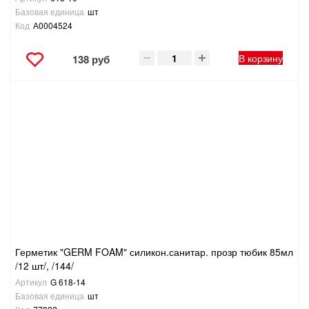
Базовая единица
шт
Код
А0004524
В корзину
138 руб
Герметик "GERM FOAM" силикон.санитар. прозр тюбик 85мл
/12 шт/, /144/
Артикул
G 618-14
Базовая единица
шт