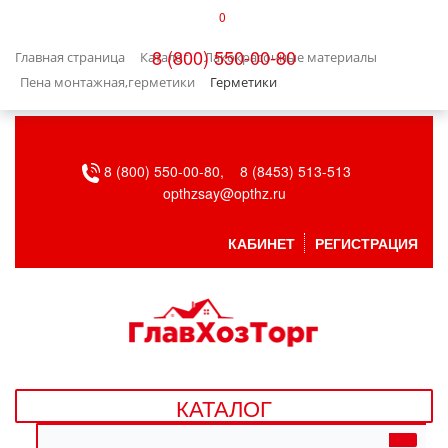
0
КАТАЛОГ
8 (800) 550-00-80
Главная страница
Каталог
Лакокрасочные материалы
БЫТОВАЯ ТЕХНИКА
Пена монтажная,герметики
Герметики
БЫТОВАЯ ХИМИЯ/УБОРКА
8 (800) 550-00-80,
8 (8453) 513-513
ВЕНТИЛЯЦИЯ
opthzsay@opthz.ru
ВСЕ ДЛЯ БАНИ
КАБИНЕТ
РЕГИСТРАЦИЯ
ГАЗОВОЕ ОБОРУДОВАНИЕ
ДАЧА, САД И ОГОРОД
ДВЕРНЫЕ ПОЛОТНА
КАТАЛОГ
ДЕТСКИЕ ТОВАРЫ