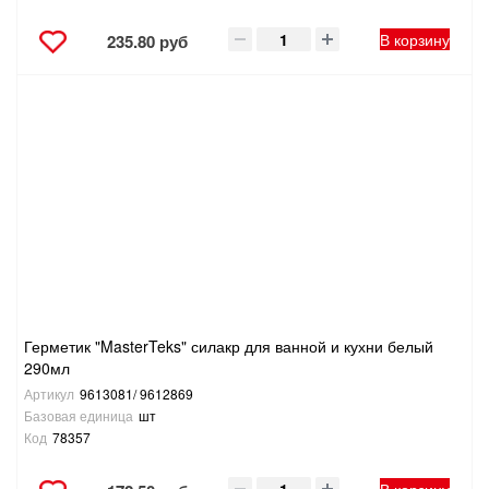
В корзину
235.80 руб
Герметик "MasterTeks" силакр для ванной и кухни белый
290мл
Артикул
9613081/ 9612869
Базовая единица
шт
Код
78357