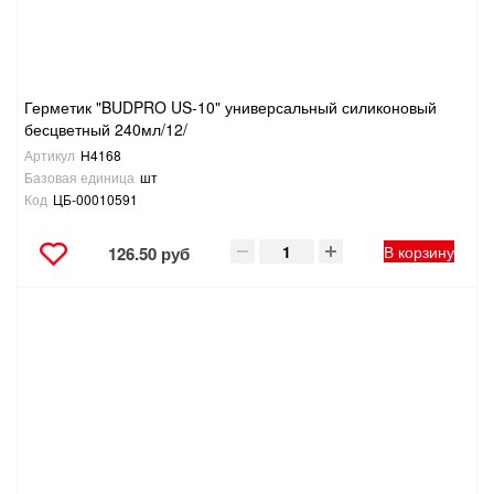
Герметик "BUDPRO US-10" универсальный силиконовый
бесцветный 240мл/12/
Артикул
H4168
Базовая единица
шт
Код
ЦБ-00010591
В корзину
126.50 руб