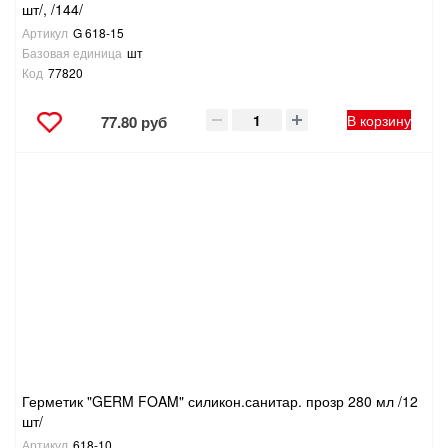
шт/, /144/
Артикул
G 618-15
Базовая единица
шт
Код
77820
В корзину
77.80 руб
Герметик "GERM FOAM" силикон.санитар. прозр 280 мл /12
шт/
Артикул
618-10