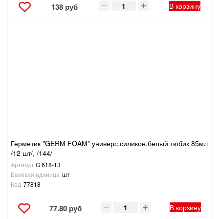
В корзину
138 руб
Герметик "GERM FOAM" универс.силикон.белый тюбик 85мл
/12 шт/, /144/
Артикул
G 618-13
Базовая единица
шт
Код
77818
В корзину
77.80 руб