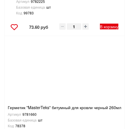
Артикул
9782225
Базовая единица
шт
Код
99783
В корзину
73.60 руб
Герметик "MasterTeks" битумный для кровли черный 260мл
Артикул
9781660
Базовая единица
шт
Код
78378