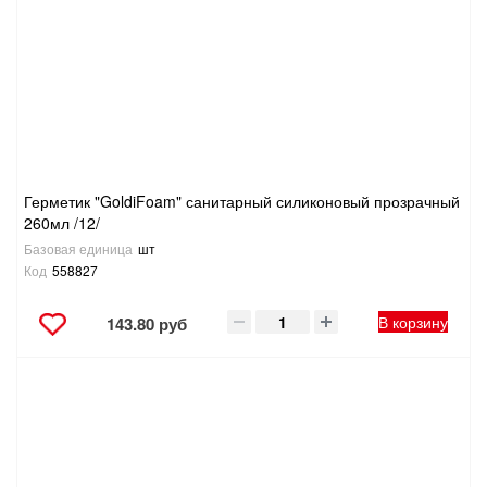
Герметик "GoldiFoam" санитарный силиконовый прозрачный
260мл /12/
Базовая единица
шт
Код
558827
В корзину
143.80 руб