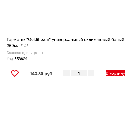
Герметик "GoldiFoam" универсальный силиконовый белый
260мл /12/
Базовая единица
шт
Код
558829
В корзину
143.80 руб