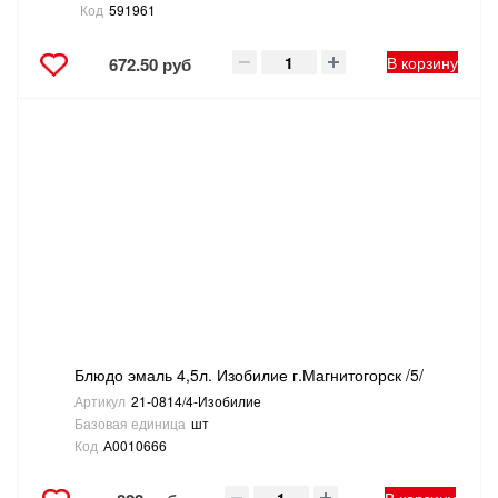
Код
591961
В корзину
672.50 руб
Блюдо эмаль 4,5л. Изобилие г.Магнитогорск /5/
Артикул
21-0814/4-Изобилие
Базовая единица
шт
Код
А0010666