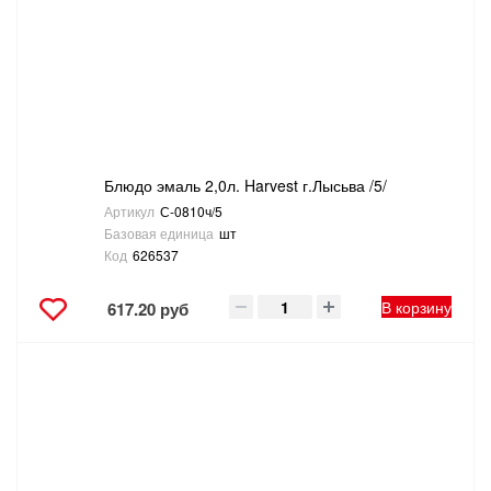
САНТЕХНИКА
СВАРОЧНОЕ ОБОРУДОВАНИЕ И МАТЕРИАЛЫ
СКЛАДСКОЕ ОБОРУДОВАНИЕ
Блюдо эмаль 2,0л. Harvest г.Лысьва /5/
СНЕГОУБОРОЧНЫЙ ИНВЕНТАРЬ
Артикул
С-0810ч/5
Базовая единица
шт
СТРЕМЯНКИ,ЛЕСТНИЦЫ
Код
626537
СТРОИТЕЛЬНЫЕ И ОТДЕЛОЧНЫЕ МАТЕРИАЛЫ
В корзину
617.20 руб
ТОВАРЫ ДЛЯ АВТО
ТОВАРЫ ДЛЯ ДОМА
ТОВАРЫ ДЛЯ ЖИВОТНЫХ