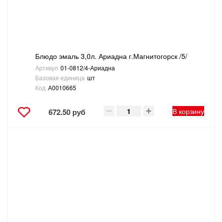
Блюдо эмаль 3,0л. Ариадна г.Магнитогорск /5/
Артикул
01-0812/4-Ариадна
Базовая единица
шт
Код
А0010665
В корзину
672.50 руб