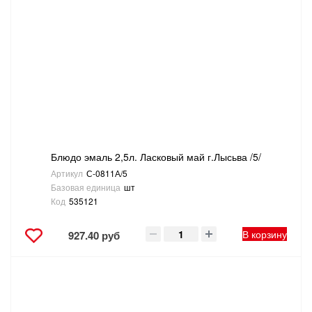
Блюдо эмаль 2,5л. Ласковый май г.Лысьва /5/
Артикул
С-0811А/5
Базовая единица
шт
Код
535121
В корзину
927.40 руб