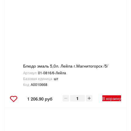
Блюдо эмаль 5,0л. Лейла г.Магнитогорск /5/
Артикул
01-0816/6-Лейла
Базовая единица
шт
Код
А0010668
В корзину
1 206.90 руб