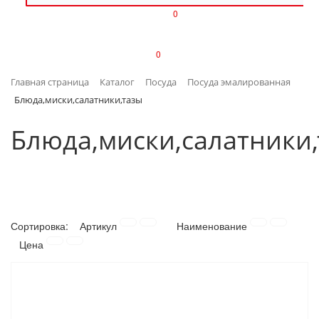
0
ИЗДЕЛИЯ ИЗ ПЛАСТМАССЫ
0
ИНСТРУМЕНТЫ
Главная страница
Каталог
Посуда
Посуда эмалированная
ИНТЕРЬЕР
Блюда,миски,салатники,тазы
КАНЦТОВАРЫ
Блюда,миски,салатники
КЛИМАТИЧЕСКАЯ ТЕХНИКА
КРЕПЕЖ И СКОБЯНЫЕ ИЗДЕЛИЯ
Сортировка:
Артикул
Наименование
ЛАКОКРАСОЧНЫЕ МАТЕРИАЛЫ
Цена
НАСОСНОЕ ОБОРУДОВАНИЕ
ПОСУДА