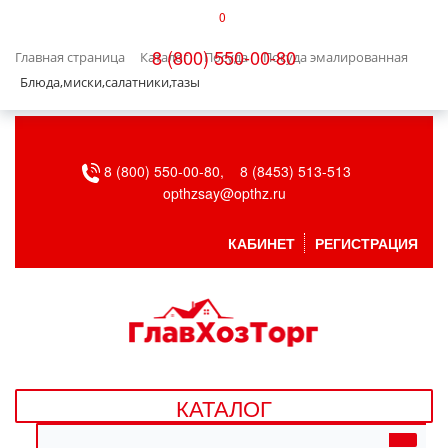
0
КАТАЛОГ
8 (800) 550-00-80
Главная страница
Каталог
Посуда
Посуда эмалированная
БЫТОВАЯ ТЕХНИКА
Блюда,миски,салатники,тазы
БЫТОВАЯ ХИМИЯ/УБОРКА
8 (800) 550-00-80,
8 (8453) 513-513
ВЕНТИЛЯЦИЯ
opthzsay@opthz.ru
ВСЕ ДЛЯ БАНИ
КАБИНЕТ
РЕГИСТРАЦИЯ
ГАЗОВОЕ ОБОРУДОВАНИЕ
ДАЧА, САД И ОГОРОД
ДВЕРНЫЕ ПОЛОТНА
КАТАЛОГ
ДЕТСКИЕ ТОВАРЫ