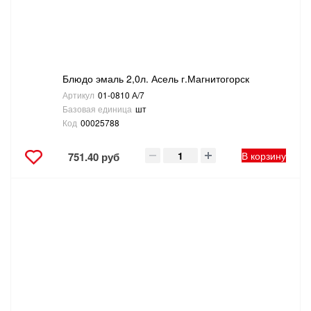
ТОВАРЫ ДЛЯ ОТДЫХА И ТУРИЗМА
ЭЛЕКТРОИНСТРУМЕНТЫ, БЕНЗОИНСТРУМЕНТЫ
Блюдо эмаль 2,0л. Асель г.Магнитогорск
ЭЛЕКТРОМОНТАЖНЫЕ ТОВАРЫ, СВЕТОТЕХНИКА
Артикул
01-0810 А/7
Базовая единица
шт
Код
00025788
В корзину
751.40 руб