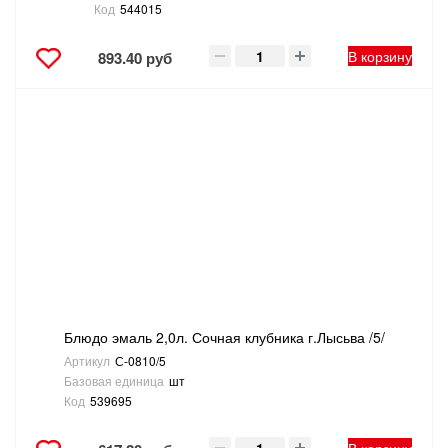
Код
544015
В корзину
893.40 руб
Блюдо эмаль 2,0л. Сочная клубника г.Лысьва /5/
Артикул
С-0810/5
Базовая единица
шт
Код
539695