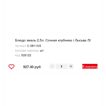
Блюдо эмаль 2,5л. Сочная клубника г.Лысьва /5/
Артикул
С-0811А/5
Базовая единица
шт
Код
535122
В корзину
927.40 руб