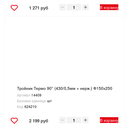
В корзину
1 271 руб
Тройник Термо 90° (430/0,5мм + нерж.) Ф150х250
Артикул
f 4409
Базовая единица
шт
Код
624210
В корзину
2 199 руб