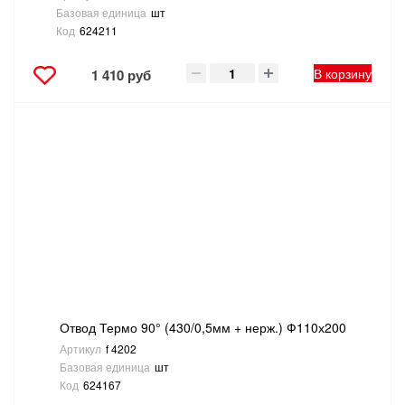
Базовая единица
шт
Код
624211
В корзину
1 410 руб
Отвод Термо 90° (430/0,5мм + нерж.) Ф110х200
Артикул
f 4202
Базовая единица
шт
Код
624167