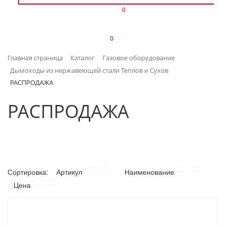
0
ИЗДЕЛИЯ ИЗ ПЛАСТМАССЫ
0
ИНСТРУМЕНТЫ
Главная страница
Каталог
Газовое оборудование
ИНТЕРЬЕР
Дымоходы из нержавеющей стали Теплов и Сухов
РАСПРОДАЖА
КАНЦТОВАРЫ
РАСПРОДАЖА
КЛИМАТИЧЕСКАЯ ТЕХНИКА
КРЕПЕЖ И СКОБЯНЫЕ ИЗДЕЛИЯ
ЛАКОКРАСОЧНЫЕ МАТЕРИАЛЫ
Сортировка:
Артикул
Наименование
Цена
НАСОСНОЕ ОБОРУДОВАНИЕ
ПОСУДА