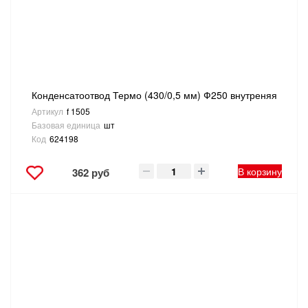
ТОВАРЫ ДЛЯ ОТДЫХА И ТУРИЗМА
ЭЛЕКТРОИНСТРУМЕНТЫ, БЕНЗОИНСТРУМЕНТЫ
ЭЛЕКТРОМОНТАЖНЫЕ ТОВАРЫ, СВЕТОТЕХНИКА
Конденсатоотвод Термо (430/0,5 мм) Ф250 внутреняя
Артикул
f 1505
Базовая единица
шт
Код
624198
В корзину
362 руб