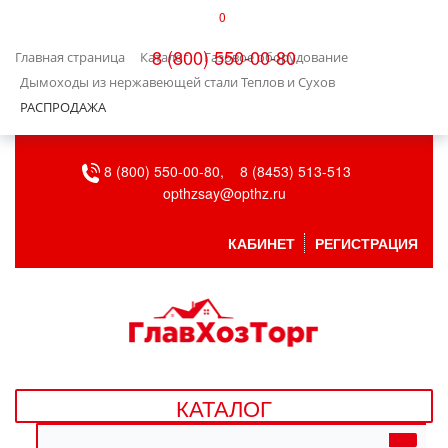
0
КАТАЛОГ
8 (800) 550-00-80
Главная страница
Каталог
Газовое оборудование
БЫТОВАЯ ТЕХНИКА
Дымоходы из нержавеющей стали Теплов и Сухов
РАСПРОДАЖА
БЫТОВАЯ ХИМИЯ/УБОРКА
8 (800) 550-00-80,
8 (8453) 513-513
ВЕНТИЛЯЦИЯ
opthzsay@opthz.ru
ВСЕ ДЛЯ БАНИ
КАБИНЕТ
РЕГИСТРАЦИЯ
ГАЗОВОЕ ОБОРУДОВАНИЕ
ДАЧА, САД И ОГОРОД
ДВЕРНЫЕ ПОЛОТНА
КАТАЛОГ
ДЕТСКИЕ ТОВАРЫ