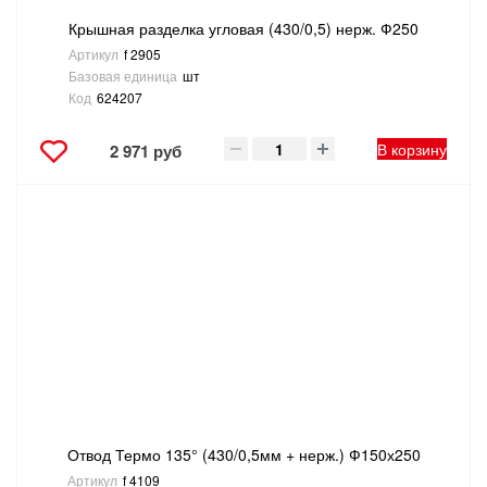
Крышная разделка угловая (430/0,5) нерж. Ф250
Артикул
f 2905
Базовая единица
шт
Код
624207
В корзину
2 971 руб
Отвод Термо 135° (430/0,5мм + нерж.) Ф150х250
Артикул
f 4109