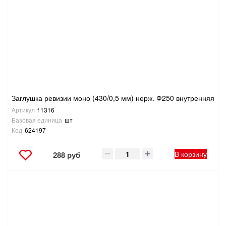
САНТЕХНИКА
СВАРОЧНОЕ ОБОРУДОВАНИЕ И МАТЕРИАЛЫ
СКЛАДСКОЕ ОБОРУДОВАНИЕ
СНЕГОУБОРОЧНЫЙ ИНВЕНТАРЬ
Заглушка ревизии моно (430/0,5 мм) нерж. Ф250 внутренняя
Артикул
f 1316
СТРЕМЯНКИ,ЛЕСТНИЦЫ
Базовая единица
шт
Код
624197
СТРОИТЕЛЬНЫЕ И ОТДЕЛОЧНЫЕ МАТЕРИАЛЫ
В корзину
288 руб
ТОВАРЫ ДЛЯ АВТО
ТОВАРЫ ДЛЯ ДОМА
ТОВАРЫ ДЛЯ ЖИВОТНЫХ