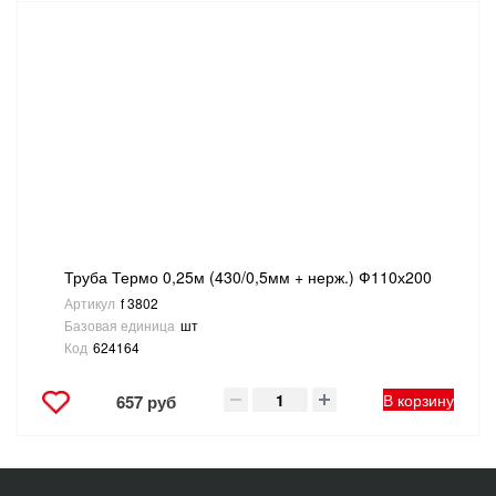
Труба Термо 0,25м (430/0,5мм + нерж.) Ф110х200
Артикул
f 3802
Базовая единица
шт
Код
624164
В корзину
657 руб