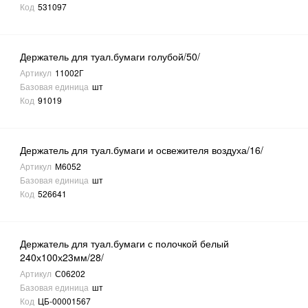
Код
531097
Держатель для туал.бумаги голубой/50/
Артикул
11002Г
Базовая единица
шт
Код
91019
Держатель для туал.бумаги и освежителя воздуха/16/
Артикул
М6052
Базовая единица
шт
Код
526641
Держатель для туал.бумаги с полочкой белый
240х100х23мм/28/
Артикул
С06202
Базовая единица
шт
Код
ЦБ-00001567