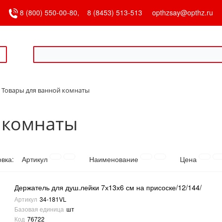
8 (800) 550-00-80,
8 (8453) 513-513
opthzsay@opthz.ru
Товары для ванной комнаты
 комнаты
овка:
Артикул
Наименование
Цена
Держатель для душ.лейки 7х13х6 см на присоске/12/144/
Артикул
34-181VL
Базовая единица
шт
Код
76722