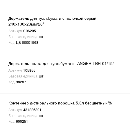
Держатель для туал.бумаги с полочкой серый
240х100х23мм/28/
Артикул
С06205
Базовая единица
шт
Код
ЦБ-00001568
Держатель-полка для туал.бумаги TANGER TBH-01/15/
Артикул
105855
Базовая единица
шт
Код
98287
Контейнер д/стирального порошка 5,3л бесцветный/8/
Артикул
431226301
Базовая единица
шт
Код
600251