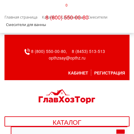
0
КАТАЛОГ
8 (800) 550-00-80
Главная страница
Каталог
Сантехника
Смесители
БЫТОВАЯ ТЕХНИКА
Смесители для ванны
БЫТОВАЯ ХИМИЯ/УБОРКА
8 (800) 550-00-80,
8 (8453) 513-513
ВЕНТИЛЯЦИЯ
opthzsay@opthz.ru
ВСЕ ДЛЯ БАНИ
КАБИНЕТ
РЕГИСТРАЦИЯ
ГАЗОВОЕ ОБОРУДОВАНИЕ
ДАЧА, САД И ОГОРОД
ДВЕРНЫЕ ПОЛОТНА
КАТАЛОГ
ДЕТСКИЕ ТОВАРЫ