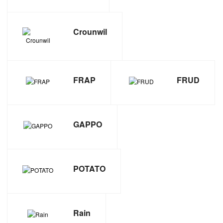
САНТЕХНИКА
Crounwil
СВАРОЧНОЕ ОБОРУДОВАНИЕ И МАТЕРИАЛЫ
СКЛАДСКОЕ ОБОРУДОВАНИЕ
FRAP
FRUD
СНЕГОУБОРОЧНЫЙ ИНВЕНТАРЬ
СТРЕМЯНКИ,ЛЕСТНИЦЫ
GAPPO
СТРОИТЕЛЬНЫЕ И ОТДЕЛОЧНЫЕ МАТЕРИАЛЫ
ТОВАРЫ ДЛЯ АВТО
POTATO
ТОВАРЫ ДЛЯ ДОМА
Rain
ТОВАРЫ ДЛЯ ЖИВОТНЫХ