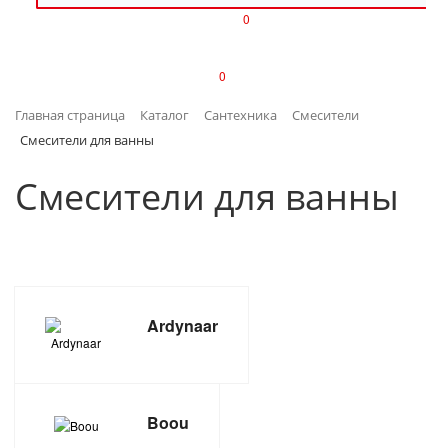
0
ИЗДЕЛИЯ ИЗ ПЛАСТМАССЫ
0
ИНСТРУМЕНТЫ
Главная страница
Каталог
Сантехника
Смесители
ИНТЕРЬЕР
Смесители для ванны
КАНЦТОВАРЫ
Смесители для ванны
КЛИМАТИЧЕСКАЯ ТЕХНИКА
КРЕПЕЖ И СКОБЯНЫЕ ИЗДЕЛИЯ
Ardynaar
ЛАКОКРАСОЧНЫЕ МАТЕРИАЛЫ
НАСОСНОЕ ОБОРУДОВАНИЕ
Boou
ПОСУДА