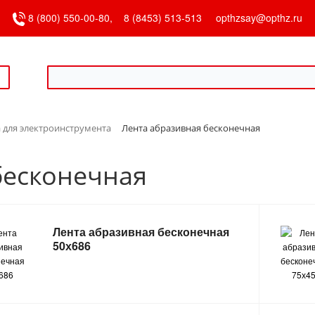
8 (800) 550-00-80,
8 (8453) 513-513
opthzsay@opthz.ru
 для электроинструмента
Лента абразивная бесконечная
бесконечная
Лента абразивная бесконечная
50х686