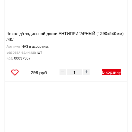
ТОВАРЫ ДЛЯ ОТДЫХА И ТУРИЗМА
ЭЛЕКТРОИНСТРУМЕНТЫ, БЕНЗОИНСТРУМЕНТЫ
Чехол д/гладильной доски АНТИПРИГАРНЫЙ (1290х540мм)
ЭЛЕКТРОМОНТАЖНЫЕ ТОВАРЫ, СВЕТОТЕХНИКА
/40/
Артикул
ЧА3 в ассортим.
Базовая единица
шт
Код
00037367
В корзину
298 руб