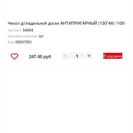
Чехол д/гладильной доски АНТИПРИГАРНЫЙ (130*46) /100/
Артикул
54004
Базовая единица
шт
Код
00037051
В корзину
247.40 руб