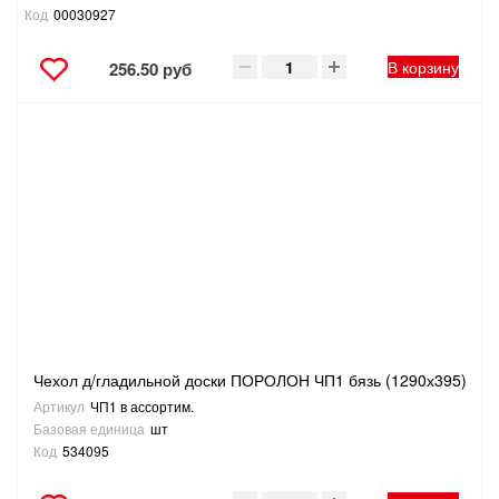
Код
00030927
В корзину
256.50 руб
Чехол д/гладильной доски ПОРОЛОН ЧП1 бязь (1290х395)
Артикул
ЧП1 в ассортим.
Базовая единица
шт
Код
534095