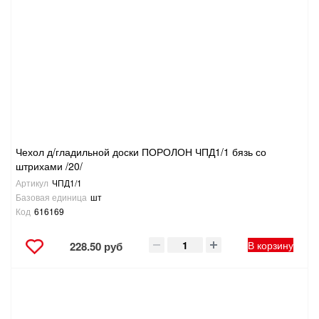
Чехол д/гладильной доски ПОРОЛОН ЧПД1/1 бязь со
штрихами /20/
Артикул
ЧПД1/1
Базовая единица
шт
Код
616169
В корзину
228.50 руб