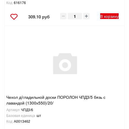
Код
616176
В корзину
309.10 руб
Чехол д/гладильной доски ПОРОЛОН ЧПД3/5 бязь с
лавандой (1300х550)/20/
Артикул
ЧПД3/6
Базовая единица
шт
Код
А0013462