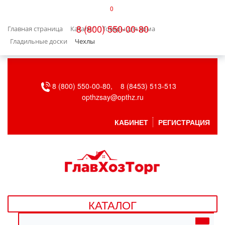
0
КАТАЛОГ
8 (800) 550-00-80
Главная страница
Каталог
Товары для дома
БЫТОВАЯ ТЕХНИКА
Гладильные доски
Чехлы
БЫТОВАЯ ХИМИЯ/УБОРКА
8 (800) 550-00-80,
8 (8453) 513-513
ВЕНТИЛЯЦИЯ
opthzsay@opthz.ru
ВСЕ ДЛЯ БАНИ
КАБИНЕТ
РЕГИСТРАЦИЯ
ГАЗОВОЕ ОБОРУДОВАНИЕ
ДАЧА, САД И ОГОРОД
ДВЕРНЫЕ ПОЛОТНА
КАТАЛОГ
ДЕТСКИЕ ТОВАРЫ