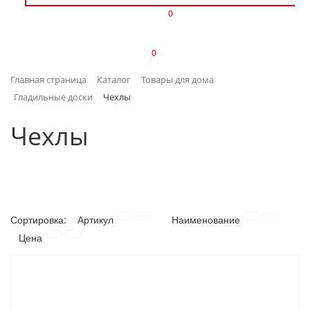
0
ИЗДЕЛИЯ ИЗ ПЛАСТМАССЫ
0
ИНСТРУМЕНТЫ
Главная страница
Каталог
Товары для дома
ИНТЕРЬЕР
Гладильные доски
Чехлы
КАНЦТОВАРЫ
Чехлы
КЛИМАТИЧЕСКАЯ ТЕХНИКА
КРЕПЕЖ И СКОБЯНЫЕ ИЗДЕЛИЯ
Сортировка:
Артикул
Наименование
ЛАКОКРАСОЧНЫЕ МАТЕРИАЛЫ
Цена
НАСОСНОЕ ОБОРУДОВАНИЕ
ПОСУДА