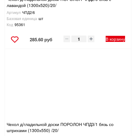
лавандой (1300х520)/20/
Артикул
ЧПД2/6
Базовая единица
шт
Код
95361
В корзину
285.60 руб
Чехол д/гладильной доски ПОРОЛОН ЧПД3/1 бязь со
штрихами (1300х550) /20/