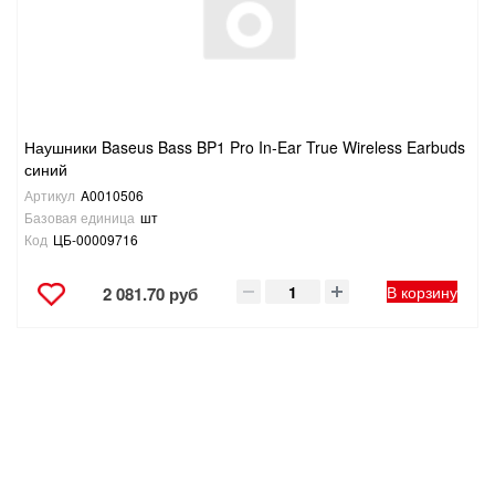
ТОВАРЫ ДЛЯ ОТДЫХА И ТУРИЗМА
ЭЛЕКТРОИНСТРУМЕНТЫ, БЕНЗОИНСТРУМЕНТЫ
ЭЛЕКТРОМОНТАЖНЫЕ ТОВАРЫ, СВЕТОТЕХНИКА
Наушники Baseus Bass BP1 Pro In-Ear True Wireless Earbuds
синий
Артикул
A0010506
Базовая единица
шт
Код
ЦБ-00009716
В корзину
2 081.70 руб