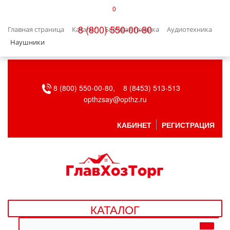
0
КАТАЛОГ
8 (800) 550-00-80
Главная страница
Каталог
Бытовая техника
Аудиотехника
БЫТОВАЯ ТЕХНИКА
Наушники
БЫТОВАЯ ХИМИЯ/УБОРКА
8 (800) 550-00-80,
8 (8453) 513-513
ВЕНТИЛЯЦИЯ
opthzsay@opthz.ru
ВСЕ ДЛЯ БАНИ
КАБИНЕТ
РЕГИСТРАЦИЯ
ГАЗОВОЕ ОБОРУДОВАНИЕ
ДАЧА, САД И ОГОРОД
ДВЕРНЫЕ ПОЛОТНА
КАТАЛОГ
ДЕТСКИЕ ТОВАРЫ