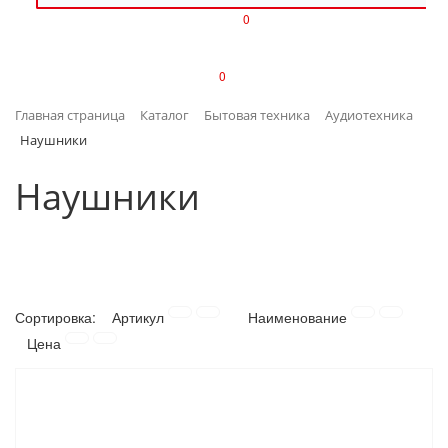
0
ИЗДЕЛИЯ ИЗ ПЛАСТМАССЫ
0
ИНСТРУМЕНТЫ
Главная страница
Каталог
Бытовая техника
Аудиотехника
ИНТЕРЬЕР
Наушники
КАНЦТОВАРЫ
Наушники
КЛИМАТИЧЕСКАЯ ТЕХНИКА
КРЕПЕЖ И СКОБЯНЫЕ ИЗДЕЛИЯ
Сортировка:
Артикул
Наименование
ЛАКОКРАСОЧНЫЕ МАТЕРИАЛЫ
Цена
НАСОСНОЕ ОБОРУДОВАНИЕ
ПОСУДА