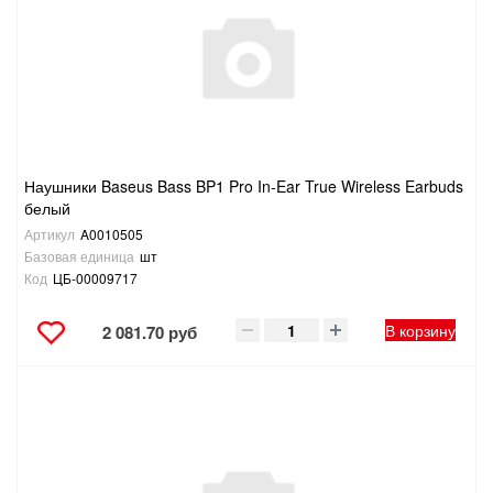
САНТЕХНИКА
СВАРОЧНОЕ ОБОРУДОВАНИЕ И МАТЕРИАЛЫ
СКЛАДСКОЕ ОБОРУДОВАНИЕ
Наушники Baseus Bass BP1 Pro In-Ear True Wireless Earbuds
СНЕГОУБОРОЧНЫЙ ИНВЕНТАРЬ
белый
Артикул
A0010505
СТРЕМЯНКИ,ЛЕСТНИЦЫ
Базовая единица
шт
Код
ЦБ-00009717
СТРОИТЕЛЬНЫЕ И ОТДЕЛОЧНЫЕ МАТЕРИАЛЫ
В корзину
2 081.70 руб
ТОВАРЫ ДЛЯ АВТО
ТОВАРЫ ДЛЯ ДОМА
ТОВАРЫ ДЛЯ ЖИВОТНЫХ