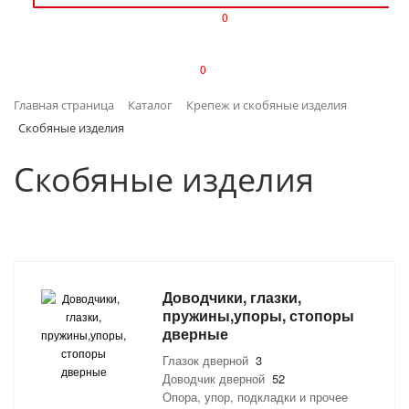
0
ИЗДЕЛИЯ ИЗ ПЛАСТМАССЫ
0
ИНСТРУМЕНТЫ
Главная страница
Каталог
Крепеж и скобяные изделия
ИНТЕРЬЕР
Скобяные изделия
КАНЦТОВАРЫ
Скобяные изделия
КЛИМАТИЧЕСКАЯ ТЕХНИКА
КРЕПЕЖ И СКОБЯНЫЕ ИЗДЕЛИЯ
Доводчики, глазки,
ЛАКОКРАСОЧНЫЕ МАТЕРИАЛЫ
пружины,упоры, стопоры
дверные
НАСОСНОЕ ОБОРУДОВАНИЕ
Глазок дверной
3
Доводчик дверной
52
ПОСУДА
Опора, упор, подкладки и прочее