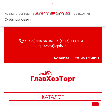
0
КАТАЛОГ
8 (800) 550-00-80
Главная страница
Каталог
Крепеж и скобяные изделия
БЫТОВАЯ ТЕХНИКА
Скобяные изделия
БЫТОВАЯ ХИМИЯ/УБОРКА
8 (800) 550-00-80,
8 (8453) 513-513
ВЕНТИЛЯЦИЯ
opthzsay@opthz.ru
ВСЕ ДЛЯ БАНИ
КАБИНЕТ
РЕГИСТРАЦИЯ
ГАЗОВОЕ ОБОРУДОВАНИЕ
ДАЧА, САД И ОГОРОД
ДВЕРНЫЕ ПОЛОТНА
КАТАЛОГ
ДЕТСКИЕ ТОВАРЫ