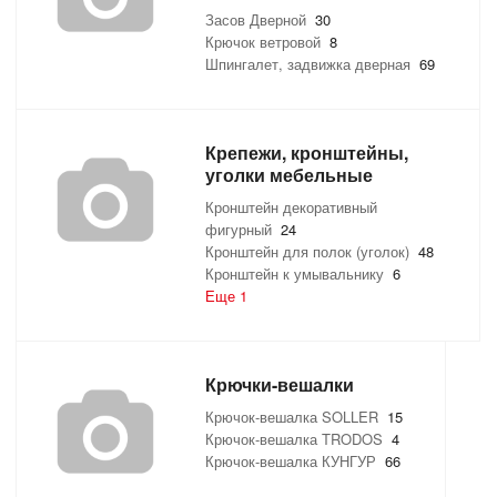
Засов Дверной
30
ТОВАРЫ ДЛЯ ОТДЫХА И ТУРИЗМА
Крючок ветровой
8
Шпингалет, задвижка дверная
69
ЭЛЕКТРОИНСТРУМЕНТЫ, БЕНЗОИНСТРУМЕНТЫ
ЭЛЕКТРОМОНТАЖНЫЕ ТОВАРЫ, СВЕТОТЕХНИКА
Крепежи, кронштейны,
уголки мебельные
Кронштейн декоративный
фигурный
24
Кронштейн для полок (уголок)
48
Кронштейн к умывальнику
6
Еще 1
Крючки-вешалки
Крючок-вешалка SOLLER
15
Крючок-вешалка TRODOS
4
Крючок-вешалка КУНГУР
66