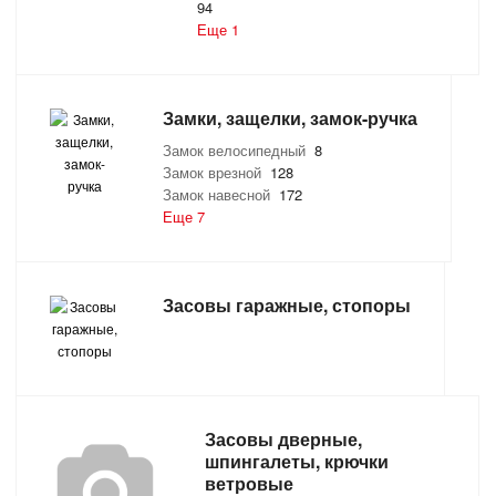
94
Еще 1
САНТЕХНИКА
СВАРОЧНОЕ ОБОРУДОВАНИЕ И МАТЕРИАЛЫ
Замки, защелки, замок-ручка
СКЛАДСКОЕ ОБОРУДОВАНИЕ
Замок велосипедный
8
Замок врезной
128
Замок навесной
172
СНЕГОУБОРОЧНЫЙ ИНВЕНТАРЬ
Еще 7
СТРЕМЯНКИ,ЛЕСТНИЦЫ
Засовы гаражные, стопоры
СТРОИТЕЛЬНЫЕ И ОТДЕЛОЧНЫЕ МАТЕРИАЛЫ
ТОВАРЫ ДЛЯ АВТО
ТОВАРЫ ДЛЯ ДОМА
Засовы дверные,
шпингалеты, крючки
ТОВАРЫ ДЛЯ ЖИВОТНЫХ
ветровые