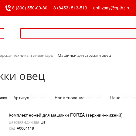
8 (800) 550-00-80,
8 (8453) 513-513
opthzsay@opthz.ru
рская техника и инвентарь
Машинки для стрижки овец
жки овец
овка:
Артикул
Наименование
Цена
Комплект ножей для машинки FORZA (верхний+нижний)
Базовая единица
шт
Код
А0004118