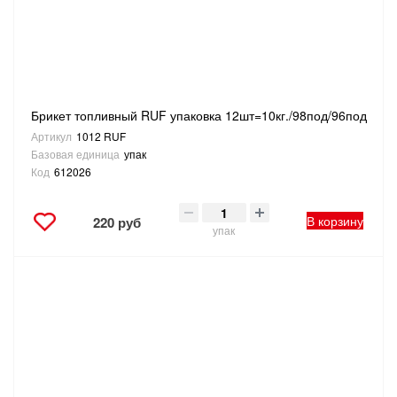
ТОВАРЫ ДЛЯ ОТДЫХА И ТУРИЗМА
ЭЛЕКТРОИНСТРУМЕНТЫ, БЕНЗОИНСТРУМЕНТЫ
Брикет топливный RUF упаковка 12шт=10кг./98под/96под
ЭЛЕКТРОМОНТАЖНЫЕ ТОВАРЫ, СВЕТОТЕХНИКА
Артикул
1012 RUF
Базовая единица
упак
Код
612026
В корзину
220 руб
упак