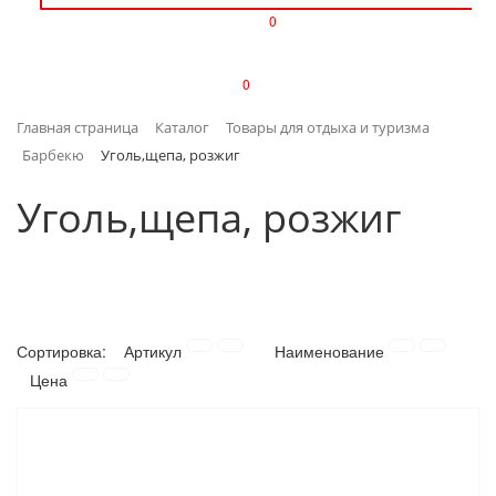
0
ИЗДЕЛИЯ ИЗ ПЛАСТМАССЫ
0
ИНСТРУМЕНТЫ
Главная страница
Каталог
Товары для отдыха и туризма
ИНТЕРЬЕР
Барбекю
Уголь,щепа, розжиг
КАНЦТОВАРЫ
Уголь,щепа, розжиг
КЛИМАТИЧЕСКАЯ ТЕХНИКА
КРЕПЕЖ И СКОБЯНЫЕ ИЗДЕЛИЯ
Сортировка:
Артикул
Наименование
ЛАКОКРАСОЧНЫЕ МАТЕРИАЛЫ
Цена
НАСОСНОЕ ОБОРУДОВАНИЕ
ПОСУДА