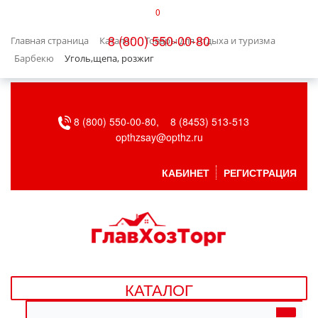
0
КАТАЛОГ
8 (800) 550-00-80
Главная страница
Каталог
Товары для отдыха и туризма
БЫТОВАЯ ТЕХНИКА
Барбекю
Уголь,щепа, розжиг
БЫТОВАЯ ХИМИЯ/УБОРКА
8 (800) 550-00-80,
8 (8453) 513-513
ВЕНТИЛЯЦИЯ
opthzsay@opthz.ru
ВСЕ ДЛЯ БАНИ
КАБИНЕТ
РЕГИСТРАЦИЯ
ГАЗОВОЕ ОБОРУДОВАНИЕ
ДАЧА, САД И ОГОРОД
ДВЕРНЫЕ ПОЛОТНА
КАТАЛОГ
ДЕТСКИЕ ТОВАРЫ