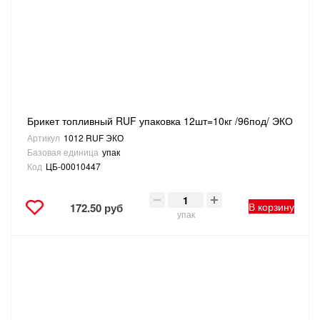
САНТЕХНИКА
СВАРОЧНОЕ ОБОРУДОВАНИЕ И МАТЕРИАЛЫ
СКЛАДСКОЕ ОБОРУДОВАНИЕ
Брикет топливный RUF упаковка 12шт=10кг /96под/ ЭКО
СНЕГОУБОРОЧНЫЙ ИНВЕНТАРЬ
Артикул
1012 RUF ЭКО
Базовая единица
упак
СТРЕМЯНКИ,ЛЕСТНИЦЫ
Код
ЦБ-00010447
СТРОИТЕЛЬНЫЕ И ОТДЕЛОЧНЫЕ МАТЕРИАЛЫ
В корзину
172.50 руб
упак
ТОВАРЫ ДЛЯ АВТО
ТОВАРЫ ДЛЯ ДОМА
ТОВАРЫ ДЛЯ ЖИВОТНЫХ