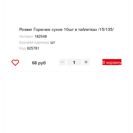
Розжиг Горючее сухое 10шт в таблетках /15/135/
Артикул
182548
Базовая единица
шт
Код
625781
В корзину
68 руб