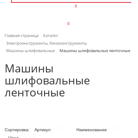
0
ИЗДЕЛИЯ ИЗ ПЛАСТМАССЫ
0
ИНСТРУМЕНТЫ
Главная страница
Каталог
ИНТЕРЬЕР
Электроинструменты, бензоинструменты
Машины шлифовальные
Машины шлифовальные ленточные
КАНЦТОВАРЫ
Машины
КЛИМАТИЧЕСКАЯ ТЕХНИКА
шлифовальные
КРЕПЕЖ И СКОБЯНЫЕ ИЗДЕЛИЯ
ленточные
ЛАКОКРАСОЧНЫЕ МАТЕРИАЛЫ
НАСОСНОЕ ОБОРУДОВАНИЕ
Сортировка:
Артикул
Наименование
ПОСУДА
Цена