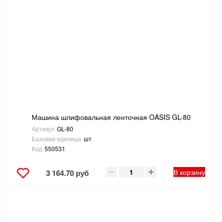
ТОВАРЫ ДЛЯ ОТДЫХА И ТУРИЗМА
ЭЛЕКТРОИНСТРУМЕНТЫ, БЕНЗОИНСТРУМЕНТЫ
ЭЛЕКТРОМОНТАЖНЫЕ ТОВАРЫ, СВЕТОТЕХНИКА
Машина шлифовальная ленточная OASIS GL-80
Артикул
GL-80
Базовая единица
шт
Код
550531
В корзину
3 164.70 руб