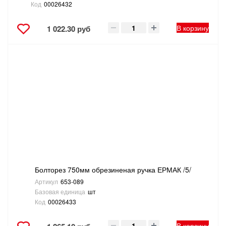
Код
00026432
В корзину
1 022.30 руб
Болторез 750мм обрезиненая ручка ЕРМАК /5/
Артикул
653-089
Базовая единица
шт
Код
00026433
В корзину