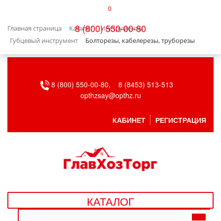
0
КАТАЛОГ
8 (800) 550-00-80
Главная страница
Каталог
Инструменты
БЫТОВАЯ ТЕХНИКА
Губцевый инструмент
Болторезы, кабелерезы, труборезы
БЫТОВАЯ ХИМИЯ/УБОРКА
8 (800) 550-00-80,
8 (8453) 513-513
ВЕНТИЛЯЦИЯ
opthzsay@opthz.ru
ВСЕ ДЛЯ БАНИ
КАБИНЕТ
РЕГИСТРАЦИЯ
ГАЗОВОЕ ОБОРУДОВАНИЕ
ДАЧА, САД И ОГОРОД
ДВЕРНЫЕ ПОЛОТНА
КАТАЛОГ
ДЕТСКИЕ ТОВАРЫ