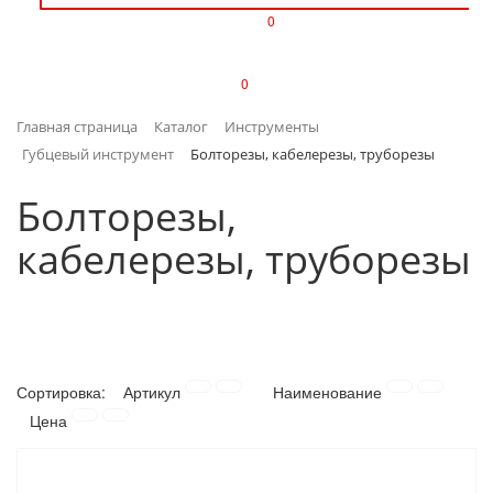
0
ИЗДЕЛИЯ ИЗ ПЛАСТМАССЫ
0
ИНСТРУМЕНТЫ
Главная страница
Каталог
Инструменты
ИНТЕРЬЕР
Губцевый инструмент
Болторезы, кабелерезы, труборезы
КАНЦТОВАРЫ
Болторезы,
кабелерезы, труборезы
КЛИМАТИЧЕСКАЯ ТЕХНИКА
КРЕПЕЖ И СКОБЯНЫЕ ИЗДЕЛИЯ
ЛАКОКРАСОЧНЫЕ МАТЕРИАЛЫ
Сортировка:
Артикул
Наименование
НАСОСНОЕ ОБОРУДОВАНИЕ
Цена
ПОСУДА