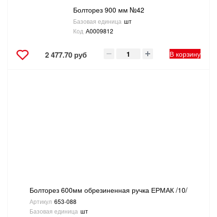
Болторез 900 мм №42
Базовая единица
шт
Код
А0009812
В корзину
2 477.70 руб
Болторез 600мм обрезиненная ручка ЕРМАК /10/
Артикул
653-088
Базовая единица
шт