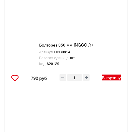
ТОВАРЫ ДЛЯ ОТДЫХА И ТУРИЗМА
ЭЛЕКТРОИНСТРУМЕНТЫ, БЕНЗОИНСТРУМЕНТЫ
ЭЛЕКТРОМОНТАЖНЫЕ ТОВАРЫ, СВЕТОТЕХНИКА
Болторез 350 мм INGCO /1/
Артикул
HBC0814
Базовая единица
шт
Код
620129
В корзину
792 руб