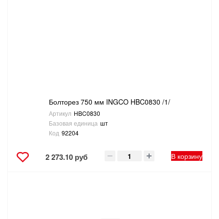
Болторез 750 мм INGCO HBC0830 /1/
Артикул
HBC0830
Базовая единица
шт
Код
92204
В корзину
2 273.10 руб