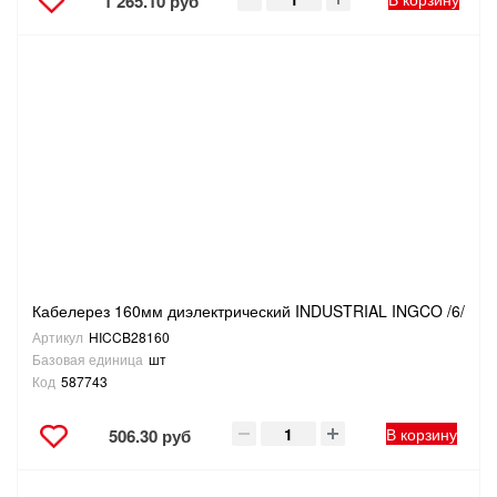
1 265.10 руб
Кабелерез 160мм диэлектрический INDUSTRIAL INGCO /6/
Артикул
HICCB28160
Базовая единица
шт
Код
587743
В корзину
506.30 руб