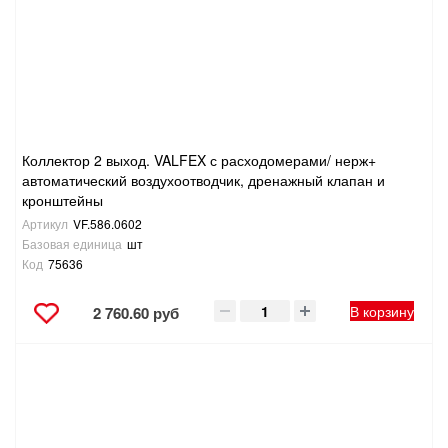
Коллектор 2 выход. VALFEX с расходомерами/ нерж+
автоматический воздухоотводчик, дренажный клапан и
кронштейны
Артикул
VF.586.0602
Базовая единица
шт
Код
75636
В корзину
2 760.60 руб