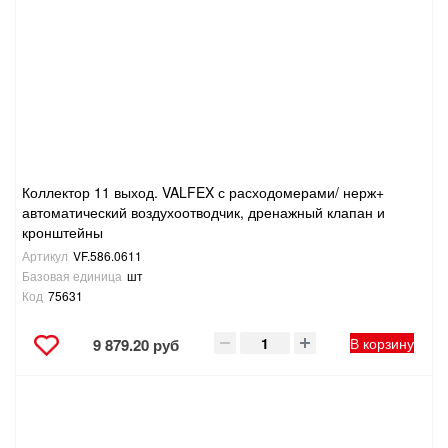
ТОВАРЫ ДЛЯ ОТДЫХА И ТУРИЗМА
ЭЛЕКТРОИНСТРУМЕНТЫ, БЕНЗОИНСТРУМЕНТЫ
ЭЛЕКТРОМОНТАЖНЫЕ ТОВАРЫ, СВЕТОТЕХНИКА
Коллектор 11 выход. VALFEX с расходомерами/ нерж+
автоматический воздухоотводчик, дренажный клапан и
кронштейны
Артикул
VF.586.0611
Базовая единица
шт
Код
75631
В корзину
9 879.20 руб