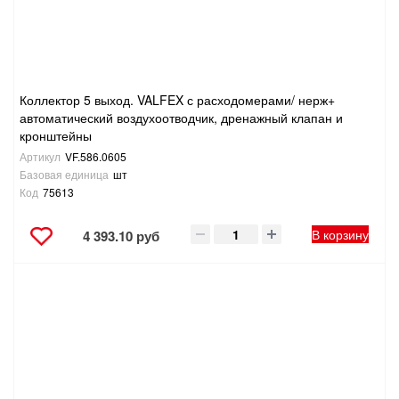
Коллектор 5 выход. VALFEX с расходомерами/ нерж+
автоматический воздухоотводчик, дренажный клапан и
кронштейны
Артикул
VF.586.0605
Базовая единица
шт
Код
75613
В корзину
4 393.10 руб