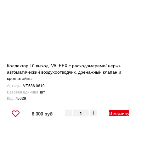
САНТЕХНИКА
СВАРОЧНОЕ ОБОРУДОВАНИЕ И МАТЕРИАЛЫ
СКЛАДСКОЕ ОБОРУДОВАНИЕ
СНЕГОУБОРОЧНЫЙ ИНВЕНТАРЬ
Коллектор 10 выход. VALFEX с расходомерами/ нерж+
автоматический воздухоотводчик, дренажный клапан и
СТРЕМЯНКИ,ЛЕСТНИЦЫ
кронштейны
Артикул
VF.586.0610
СТРОИТЕЛЬНЫЕ И ОТДЕЛОЧНЫЕ МАТЕРИАЛЫ
Базовая единица
шт
Код
75629
ТОВАРЫ ДЛЯ АВТО
В корзину
8 300 руб
ТОВАРЫ ДЛЯ ДОМА
ТОВАРЫ ДЛЯ ЖИВОТНЫХ