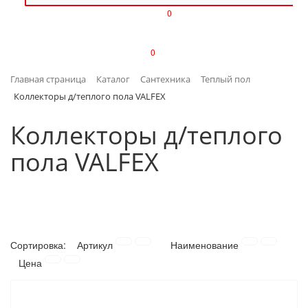
0
ИЗДЕЛИЯ ИЗ ПЛАСТМАССЫ
0
ИНСТРУМЕНТЫ
Главная страница
Каталог
Сантехника
Теплый пол
ИНТЕРЬЕР
Коллекторы д/теплого пола VALFEX
КАНЦТОВАРЫ
Коллекторы д/теплого
пола VALFEX
КЛИМАТИЧЕСКАЯ ТЕХНИКА
КРЕПЕЖ И СКОБЯНЫЕ ИЗДЕЛИЯ
ЛАКОКРАСОЧНЫЕ МАТЕРИАЛЫ
Сортировка:
Артикул
Наименование
НАСОСНОЕ ОБОРУДОВАНИЕ
Цена
ПОСУДА