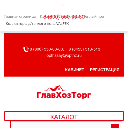
0
КАТАЛОГ
8 (800) 550-00-80
Главная страница
Каталог
Сантехника
Теплый пол
БЫТОВАЯ ТЕХНИКА
Коллекторы д/теплого пола VALFEX
БЫТОВАЯ ХИМИЯ/УБОРКА
8 (800) 550-00-80,
8 (8453) 513-513
ВЕНТИЛЯЦИЯ
opthzsay@opthz.ru
ВСЕ ДЛЯ БАНИ
КАБИНЕТ
РЕГИСТРАЦИЯ
ГАЗОВОЕ ОБОРУДОВАНИЕ
ДАЧА, САД И ОГОРОД
ДВЕРНЫЕ ПОЛОТНА
КАТАЛОГ
ДЕТСКИЕ ТОВАРЫ