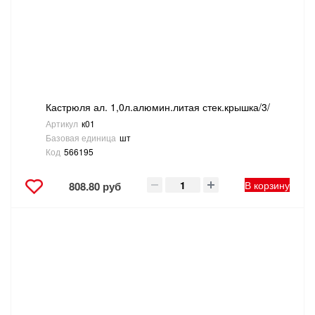
Кастрюля ал. 1,0л.алюмин.литая стек.крышка/3/
Артикул
к01
Базовая единица
шт
Код
566195
В корзину
808.80 руб