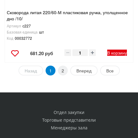
Сковорода литая 220/60-М пластиковая ручка, утолщенное
дно /10/
Артикул
с227
Базовая единица
шт
Код
00032772
В корзину
681.20 руб
Назад
1
2
Вперед
Все
Отдел закупки
Торговые представители
Менеджеры зала