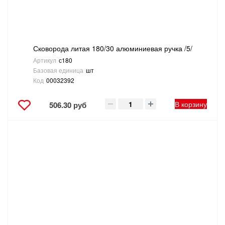
Сковорода литая 180/30 алюминиевая ручка /5/
Артикул
с180
Базовая единица
шт
Код
00032392
В корзину
506.30 руб