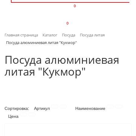
0
ИЗДЕЛИЯ ИЗ ПЛАСТМАССЫ
0
ИНСТРУМЕНТЫ
Главная страница
Каталог
Посуда
Посуда литая
ИНТЕРЬЕР
Посуда алюминиевая литая "Кукмор"
КАНЦТОВАРЫ
Посуда алюминиевая
литая "Кукмор"
КЛИМАТИЧЕСКАЯ ТЕХНИКА
КРЕПЕЖ И СКОБЯНЫЕ ИЗДЕЛИЯ
ЛАКОКРАСОЧНЫЕ МАТЕРИАЛЫ
Сортировка:
Артикул
Наименование
НАСОСНОЕ ОБОРУДОВАНИЕ
Цена
ПОСУДА