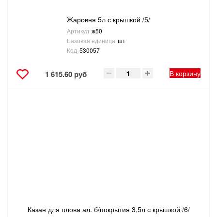
Жаровня 5л с крышкой /5/
Артикул
ж50
Базовая единица
шт
Код
530057
В корзину
1 615.60 руб
Казан для плова ал. б/покрытия 3,5л с крышкой /6/