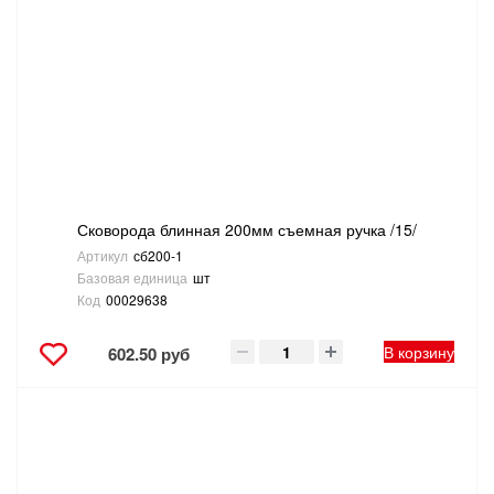
Сковорода блинная 200мм съемная ручка /15/
Артикул
сб200-1
Базовая единица
шт
Код
00029638
В корзину
602.50 руб