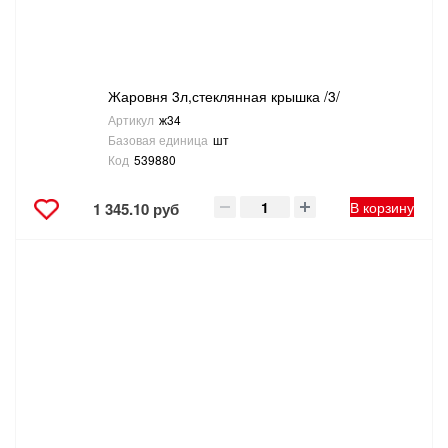
Жаровня 3л,стеклянная крышка /3/
Артикул
ж34
Базовая единица
шт
Код
539880
В корзину
1 345.10 руб