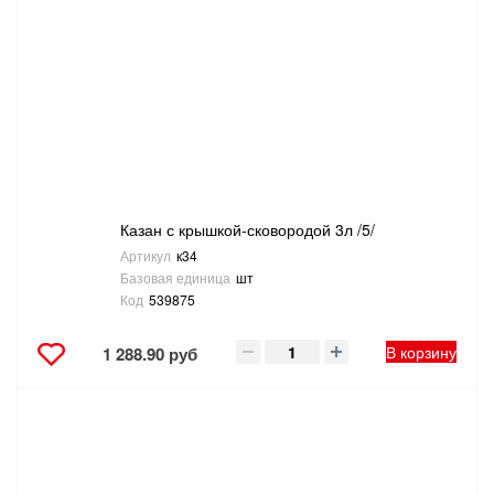
Казан с крышкой-сковородой 3л /5/
Артикул
к34
Базовая единица
шт
Код
539875
В корзину
1 288.90 руб