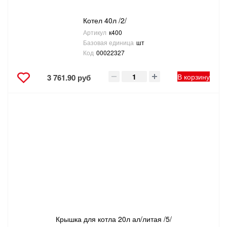
Котел 40л /2/
Артикул
к400
Базовая единица
шт
Код
00022327
В корзину
3 761.90 руб
Крышка для котла 20л ал/литая /5/