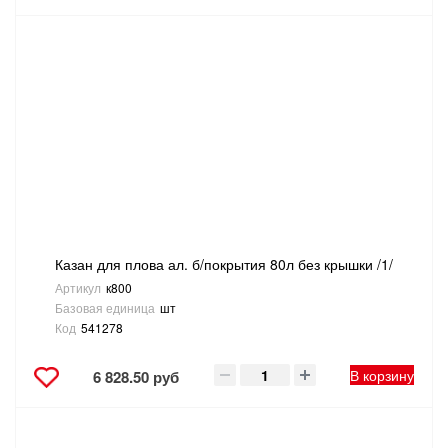
Казан для плова ал. б/покрытия 80л без крышки /1/
Артикул
к800
Базовая единица
шт
Код
541278
В корзину
6 828.50 руб