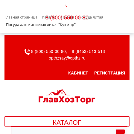
0
КАТАЛОГ
8 (800) 550-00-80
Главная страница
Каталог
Посуда
Посуда литая
БЫТОВАЯ ТЕХНИКА
Посуда алюминиевая литая "Кукмор"
БЫТОВАЯ ХИМИЯ/УБОРКА
8 (800) 550-00-80,
8 (8453) 513-513
ВЕНТИЛЯЦИЯ
opthzsay@opthz.ru
ВСЕ ДЛЯ БАНИ
КАБИНЕТ
РЕГИСТРАЦИЯ
ГАЗОВОЕ ОБОРУДОВАНИЕ
ДАЧА, САД И ОГОРОД
ДВЕРНЫЕ ПОЛОТНА
КАТАЛОГ
ДЕТСКИЕ ТОВАРЫ