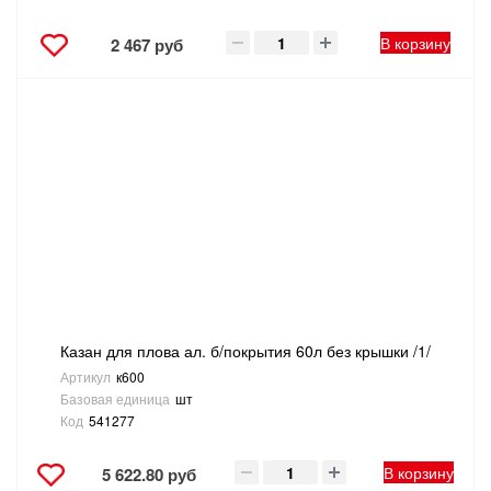
В корзину
2 467 руб
Казан для плова ал. б/покрытия 60л без крышки /1/
Артикул
к600
Базовая единица
шт
Код
541277
В корзину
5 622.80 руб