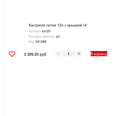
Кастрюля литая 12л с крышкой /4/
Артикул
кл120
Базовая единица
шт
Код
541288
В корзину
2 289.20 руб