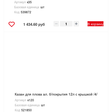
Артикул
к35
Базовая единица
шт
Код
539872
В корзину
1 434.60 руб
Казан для плова ал. б/покрытия 12л с крышкой /4/
Артикул
к120
Базовая единица
шт
Код
521850