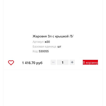
ТОВАРЫ ДЛЯ ОТДЫХА И ТУРИЗМА
ЭЛЕКТРОИНСТРУМЕНТЫ, БЕНЗОИНСТРУМЕНТЫ
ЭЛЕКТРОМОНТАЖНЫЕ ТОВАРЫ, СВЕТОТЕХНИКА
Жаровня 3л с крышкой /5/
Артикул
ж30
Базовая единица
шт
Код
530055
В корзину
1 416.70 руб