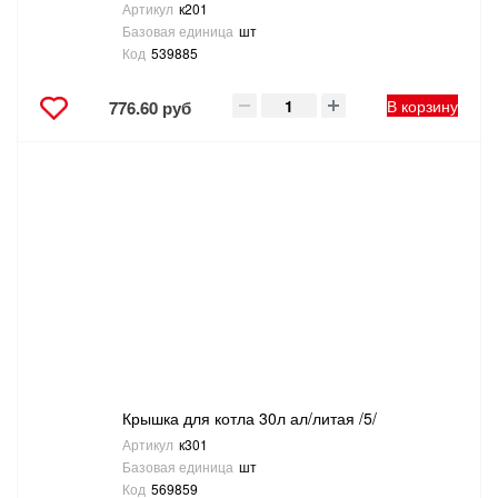
Артикул
к201
Базовая единица
шт
Код
539885
В корзину
776.60 руб
Крышка для котла 30л ал/литая /5/
Артикул
к301
Базовая единица
шт
Код
569859