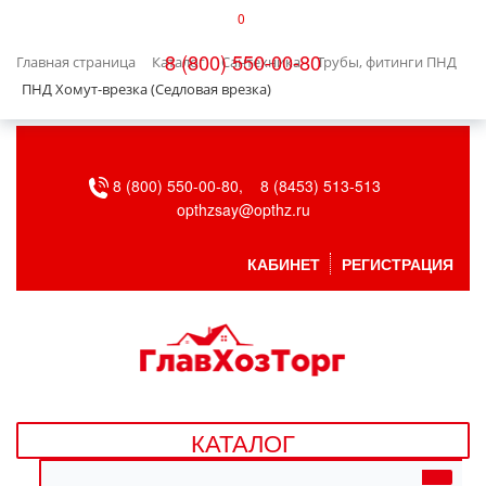
0
КАТАЛОГ
8 (800) 550-00-80
Главная страница
Каталог
Сантехника
Трубы, фитинги ПНД
БЫТОВАЯ ТЕХНИКА
ПНД Хомут-врезка (Седловая врезка)
БЫТОВАЯ ХИМИЯ/УБОРКА
8 (800) 550-00-80,
8 (8453) 513-513
ВЕНТИЛЯЦИЯ
opthzsay@opthz.ru
ВСЕ ДЛЯ БАНИ
КАБИНЕТ
РЕГИСТРАЦИЯ
ГАЗОВОЕ ОБОРУДОВАНИЕ
ДАЧА, САД И ОГОРОД
ДВЕРНЫЕ ПОЛОТНА
КАТАЛОГ
ДЕТСКИЕ ТОВАРЫ