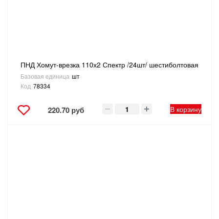
ТОВАРЫ ДЛЯ ОТДЫХА И ТУРИЗМА
ЭЛЕКТРОИНСТРУМЕНТЫ, БЕНЗОИНСТРУМЕНТЫ
ЭЛЕКТРОМОНТАЖНЫЕ ТОВАРЫ, СВЕТОТЕХНИКА
ПНД Хомут-врезка 110х2 Спектр /24шт/ шестиболтовая
Базовая единица
шт
Код
78334
В корзину
220.70 руб