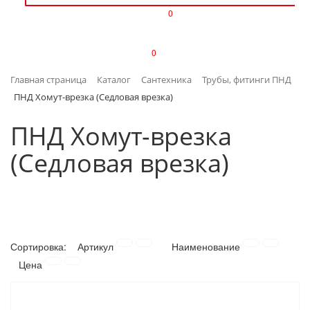
0
ИЗДЕЛИЯ ИЗ ПЛАСТМАССЫ
0
ИНСТРУМЕНТЫ
Главная страница
Каталог
Сантехника
Трубы, фитинги ПНД
ИНТЕРЬЕР
ПНД Хомут-врезка (Седловая врезка)
КАНЦТОВАРЫ
ПНД Хомут-врезка
(Седловая врезка)
КЛИМАТИЧЕСКАЯ ТЕХНИКА
КРЕПЕЖ И СКОБЯНЫЕ ИЗДЕЛИЯ
ЛАКОКРАСОЧНЫЕ МАТЕРИАЛЫ
Сортировка:
Артикул
Наименование
НАСОСНОЕ ОБОРУДОВАНИЕ
Цена
ПОСУДА