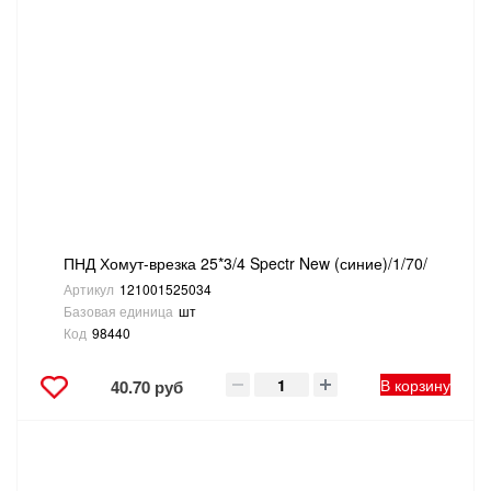
ПНД Хомут-врезка 25*3/4 Spectr New (синие)/1/70/
Артикул
121001525034
Базовая единица
шт
Код
98440
В корзину
40.70 руб