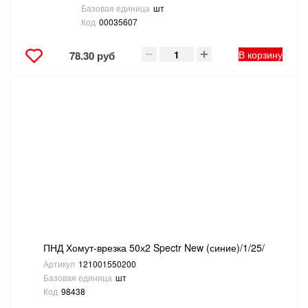
Базовая единица
шт
Код
00035607
В корзину
78.30 руб
ПНД Хомут-врезка 50х2 Spectr New (синие)/1/25/
Артикул
121001550200
Базовая единица
шт
Код
98438