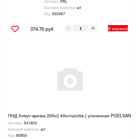
Артикул
ITAL
Базовая единица
шт
Код
555467
В корзину
374.70 руб
ПНД Хомут-врезка 200х2 4болта(обж.) усиленная POELSAN
Артикул
541803
Базовая единица
шт
Код
90850