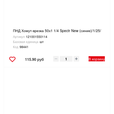
ПНД Хомут-врезка 50х1 1/4 Spectr New (синие)/1/25/
Артикул
121001550114
Базовая единица
шт
Код
98441
В корзину
115.90 руб