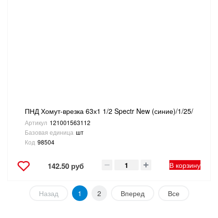
ПНД Хомут-врезка 63х1 1/2 Spectr New (синие)/1/25/
Артикул
121001563112
Базовая единица
шт
Код
98504
В корзину
142.50 руб
Назад
1
2
Вперед
Все