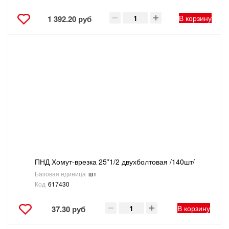
В корзину
1 392.20 руб
ПНД Хомут-врезка 25*1/2 двухболтовая /140шт/
Базовая единица
шт
Код
617430
В корзину
37.30 руб