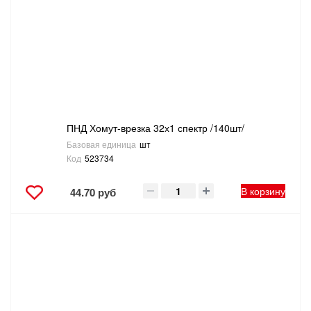
ПНД Хомут-врезка 32х1 спектр /140шт/
Базовая единица
шт
Код
523734
В корзину
44.70 руб