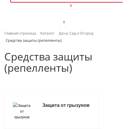
0
ИЗДЕЛИЯ ИЗ ПЛАСТМАССЫ
0
ИНСТРУМЕНТЫ
Главная страница
Каталог
Дача, Сад и Огород
ИНТЕРЬЕР
Средства защиты (репелленты)
КАНЦТОВАРЫ
Средства защиты
(репелленты)
КЛИМАТИЧЕСКАЯ ТЕХНИКА
КРЕПЕЖ И СКОБЯНЫЕ ИЗДЕЛИЯ
ЛАКОКРАСОЧНЫЕ МАТЕРИАЛЫ
Защита от грызунов
НАСОСНОЕ ОБОРУДОВАНИЕ
ПОСУДА