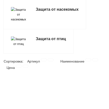
САНТЕХНИКА
Защита от насекомых
СВАРОЧНОЕ ОБОРУДОВАНИЕ И МАТЕРИАЛЫ
СКЛАДСКОЕ ОБОРУДОВАНИЕ
Защита от птиц
СНЕГОУБОРОЧНЫЙ ИНВЕНТАРЬ
СТРЕМЯНКИ,ЛЕСТНИЦЫ
Сортировка:
Артикул
Наименование
Цена
СТРОИТЕЛЬНЫЕ И ОТДЕЛОЧНЫЕ МАТЕРИАЛЫ
ТОВАРЫ ДЛЯ АВТО
ТОВАРЫ ДЛЯ ДОМА
ТОВАРЫ ДЛЯ ЖИВОТНЫХ