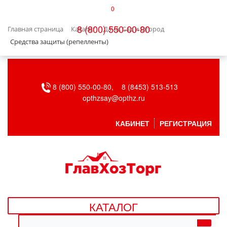
0
КАТАЛОГ
8 (800) 550-00-80
Главная страница
Каталог
Дача, Сад и Огород
БЫТОВАЯ ТЕХНИКА
Средства защиты (репелленты)
БЫТОВАЯ ХИМИЯ/УБОРКА
8 (800) 550-00-80,
8 (8453) 513-513
ВЕНТИЛЯЦИЯ
opthzsay@opthz.ru
ВСЕ ДЛЯ БАНИ
КАБИНЕТ
РЕГИСТРАЦИЯ
ГАЗОВОЕ ОБОРУДОВАНИЕ
ДАЧА, САД И ОГОРОД
ДВЕРНЫЕ ПОЛОТНА
КАТАЛОГ
ДЕТСКИЕ ТОВАРЫ