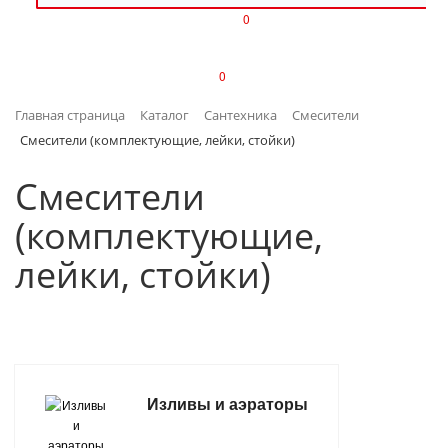
0
ИЗДЕЛИЯ ИЗ ПЛАСТМАССЫ
0
ИНСТРУМЕНТЫ
Главная страница
Каталог
Сантехника
Смесители
ИНТЕРЬЕР
Смесители (комплектующие, лейки, стойки)
КАНЦТОВАРЫ
Смесители
(комплектующие,
КЛИМАТИЧЕСКАЯ ТЕХНИКА
лейки, стойки)
КРЕПЕЖ И СКОБЯНЫЕ ИЗДЕЛИЯ
ЛАКОКРАСОЧНЫЕ МАТЕРИАЛЫ
НАСОСНОЕ ОБОРУДОВАНИЕ
Изливы и аэраторы
ПОСУДА